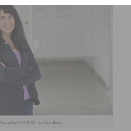
 Verena Spath (c) AK Kärnten/Helge Bauer