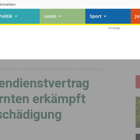
Anmelden
Politik
Leute
Sport
Jo
Anzeige
ag gefangen: AK Kärnten erkämpft 65.000 Euro Entschädigung
endienstvertrag
rnten erkämpft
schädigung