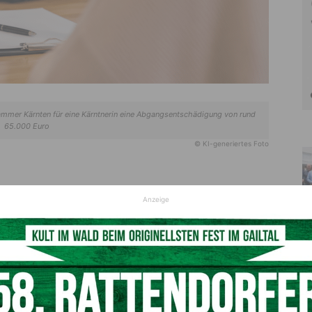
kammer Kärnten für eine Kärntnerin eine Abgangsentschädigung von rund
65.000 Euro
© KI-generiertes Foto
 hinweg für ein Unternehmen arbeitet, verdient
Anzeige
re Juristinnen und Juristen unterstützen Sie kostenlos bei
7 Jahren
elben Betrieb, jedoch nie mit einem unbefristeten Vertrag.