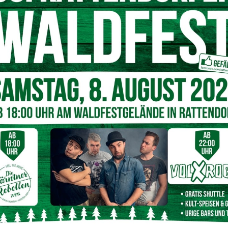
 nächste. Mit jedem Vertragsende stand die Frage im Raum:
tzter Vertrag auslaufen und nicht mehr verlängert werden
. Nach eingehender Prüfung erstellte die Arbeiterkammer
richtliche Einigung versucht. Das erste Angebot des
rwartungen. Die Arbeiterkammer stellte der Kärntnerin
 Geltendmachung der Ansprüche zur Verfügung, woraufhin
bnis: eine
freiwillige Abgangsentschädigung
in Höhe von
lich problematisch
intereinander abgeschlossene Befristungen sind
tsprechung – auch unter Berücksichtigung
‚Kettendienstverträge‘
nur eingeschränkt zulässig und
 Saisonarbeit. In vielen Fällen führt schon die zweite
risteten Dienstverhältnis auszugehen ist.“