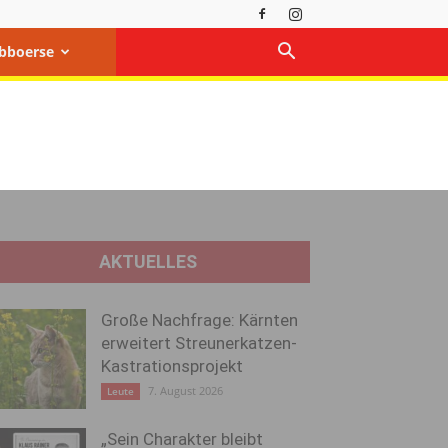
bboerse
AKTUELLES
Große Nachfrage: Kärnten
erweitert Streunerkatzen-
Kastrationsprojekt
7. August 2026
Leute
„Sein Charakter bleibt