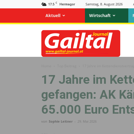
C
17.5
Samstag, 8. August 2026
Hermagor
Aktuell
Wirtschaft
Gailtal
Journal
Home
Top Beitrag
17 Jahre im Kettendienstvertr
17 Jahre im Kett
gefangen: AK Kä
65.000 Euro Ent
von
Sophie Leitner
-
29. Mai 2026