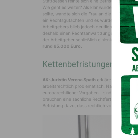
Stattdessen reihte sich eine Befristung an die
Wie geht es weiter? Als klar wurde, dass ihr le
sollte, wandte sich
die Frau
an die
AK Kärnten
ein Rechtsgutachten und es wurde eine außerge
Arbeitgebers blieb jedoch deutlich unter den E
deshalb einen Rechtsanwalt zur gerichtlichen
der Arbeitgeber schließlich einlenkte. Das Erge
rund 65.000 Euro.
Kettenbefristungen recht
AK-Juristin Verena Spath
erklärt: „Mehrfach h
arbeitsrechtlich problematisch. Nach der Rech
europarechtlicher Vorgaben – sind sogenannte
brauchen eine sachliche Rechtfertigung wie etwa
Befristung dazu, dass rechtlich von einem unbef