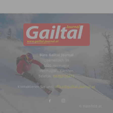
Büro Gailtal Journal
Obervellach 99
9620 Hermagor
Hermagor - Kärnten
Telefon:
04282/20472
Kontaktieren Sie uns:
office@gailtal-journal.at
© nassfeld.at