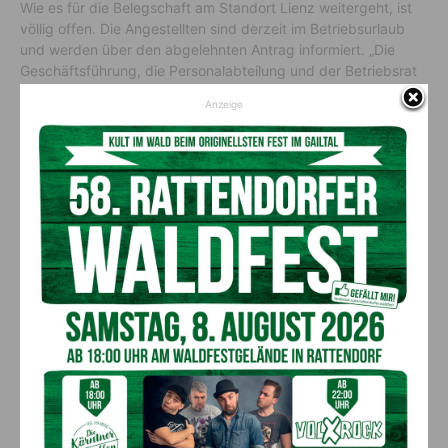
Wie es für die Belegschaft am Standort Lienz weitergeht, ist
völlig offen. Die Angestellten sind derzeit im Betriebsurlaub
und werden über den abgelehnten Antrag informiert. „Die
Geschäftsführung, die Personalabteilung und der Betriebsrat
arbeiten im engen Austausch daran, gemeinsam eine
Anzeige
alternative Lösung zur Überbrückung der temporären
Unterauslastung zu finden“, sagte Liebherr-Pressesprecher
Manuel Eder.
Wie diese Lösung aussehen wird, lasse sich derzeit noch nicht
sagen, so das Unternehmen. Auch Kündigungen schloss
Liebherr nicht aus. Stand jetzt gibt es für rund 100
Beschäftigte der Lienzer Niederlassung zu wenig Arbeit.
Erklärtes Ziel sei es jedoch, alle Mitarbeiterinnen und
Mitarbeiter zu halten. In Summe beschäftigt Liebherr in Lienz
1.340 Personen.
Vorheriger Artikel
Nächster Artikel
Mit 196 km/h auf der
„Tour de Franz“: Promis
Autobahn!
radelten für den guten Zweck