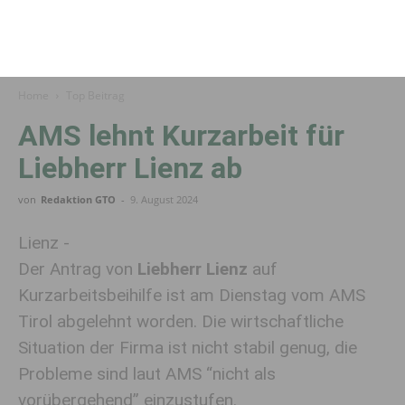
Home
Top Beitrag
AMS lehnt Kurzarbeit für
Liebherr Lienz ab
von
Redaktion GTO
-
9. August 2024
Lienz -
Der Antrag von
Liebherr Lienz
auf
Kurzarbeitsbeihilfe ist am Dienstag vom AMS
Tirol abgelehnt worden. Die wirtschaftliche
Situation der Firma ist nicht stabil genug, die
Probleme sind laut AMS “nicht als
vorübergehend” einzustufen.