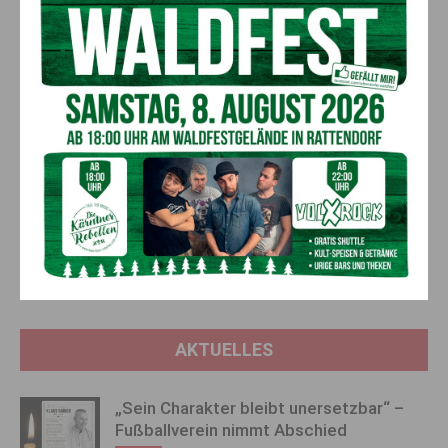
frauenspezifischen Daten. Dieser sogenannte „Gender-Data-
Gap“ zieht sich über zahlreiche Bereiche des täglichen
Lebens, wie die Erprobung von Medikamenten,
Produktentwicklungen und Services, wo Frauen als
Nutzerinnen weniger Beachtung finden. So sind etwa gewisse
Systeme, z. B. zur Sicherheit, teilweise zu wenig auf die
Bedürfnisse von Frauen abgestimmt. In Zeiten von Big Data
und Künstlicher Intelligenz bekommt diese Datenlücke
besonderes Gewicht.
Vorheriger Artikel
Nächster Artikel
Jahreshauptversammlung des
SPÖ will noch diese Woche
ESV Müllmann
Sondierungs­gespräche starten
AKTUELLES
„Sein Charakter bleibt unersetzbar“ –
Fußballverein nimmt Abschied