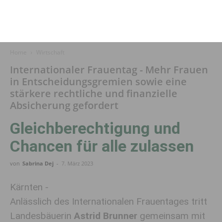
Home
Wirtschaft
Internationaler Frauentag - Mehr Frauen
in Entscheidungsgremien sowie eine
stärkere rechtliche und finanzielle
Absicherung gefordert
Gleichberechtigung und
Chancen für alle zulassen
von
Sabrina Dej
-
7. März 2023
Kärnten -
Anlässlich des Internationalen Frauentages tritt
Landesbäuerin
Astrid Brunner
gemeinsam mit