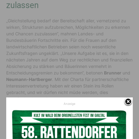
zulassen
„Gleichstellung bedarf der Bereitschaft aller, vernetzend zu
wirken, Strukturen aufzubrechen, Möglichkeiten zu erkennen
und Chancen zuzulassen“, mahnen Landes- und
Bundesbäuerin Fortschritte ein. Für die Frauen auf den
landwirtschaftlichen Betrieben seien noch wesentliche
Zukunftsfragen ungeklärt. „Unsere Aufgabe ist es, sie in den
nächsten Jahren auf dem Weg zur rechtlichen und finanziellen
Absicherung zu stärken und Bäuerinnen vermehrt in
Entscheidungsgremien zu bekommen“, betonen
Brunner
und
Neumann-Hartberger
. Mit der Charta für partnerschaftliche
Interessenvertretung haben wir einen Stein ins Rollen
gebracht, und wir dürfen nicht müde werden, dies
einzufordern“, sagt Brunner.
Anzeige
Gender-Data-Gap
Massiver Nachholbedarf besteht ferner bei