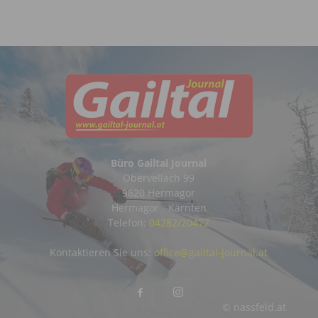
Büro Gailtal Journal
Obervellach 99
9620 Hermagor
Hermagor - Kärnten
Telefon:
04282/20472
Kontaktieren Sie uns:
office@gailtal-journal.at
© nassfeld.at