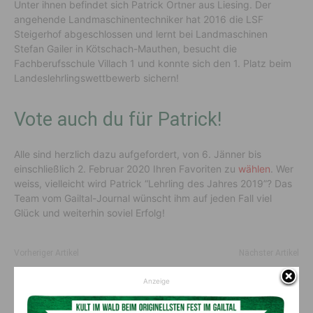
Unter ihnen befindet sich Patrick Ortner aus Liesing. Der
angehende Landmaschinentechniker hat 2016 die LSF
Steigerhof abgeschlossen und lernt bei Landmaschinen
Stefan Gailer in Kötschach-Mauthen, besucht die
Fachberufsschule Villach 1 und konnte sich den 1. Platz beim
Landeslehrlingswettbewerb sichern!
Vote auch du für Patrick!
Alle sind herzlich dazu aufgefordert, von 6. Jänner bis
einschließlich 2. Februar 2020 Ihren Favoriten zu
wählen
. Wer
weiss, vielleicht wird Patrick “Lehrling des Jahres 2019”? Das
Team vom Gailtal-Journal wünscht ihm auf jeden Fall viel
Glück und weiterhin soviel Erfolg!
Vorheriger Artikel
Nächster Artikel
Salcher Fünfter im ersten
Die AVS sucht Verstärkung!
Anzeige
Veysonnaz-Super-G