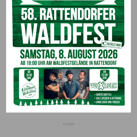
AKTUELLES
„Sein Charakter bleibt unersetzbar“ –
Fußballverein nimmt Abschied
7. August 2026
Aktuell
Bargeld im Bankomaten vergessen –
Polizei bittet um Hinweise
7. August 2026
Aktuell
Lienz: Bub (4) nach Badeunfall
reanimiert – Polizei sucht Zeugen
7. August 2026
Aktuell
Anzeige