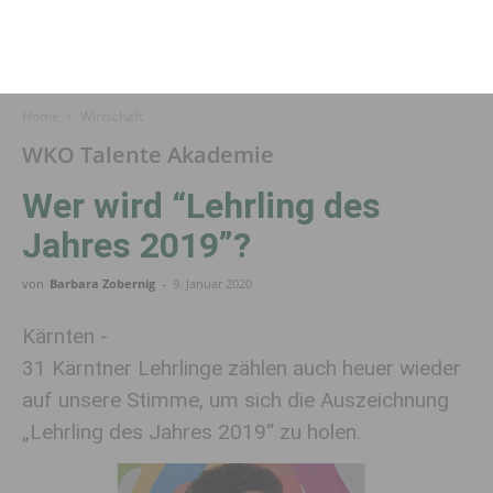
Home
Wirtschaft
WKO Talente Akademie
Wer wird “Lehrling des
Jahres 2019”?
von
Barbara Zobernig
-
9. Januar 2020
Kärnten -
31 Kärntner Lehrlinge zählen auch heuer wieder
auf unsere Stimme, um sich die Auszeichnung
„Lehrling des Jahres 2019“ zu holen.