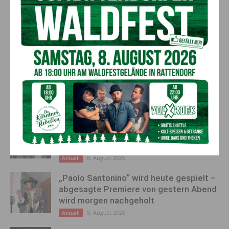
Vorheriger Artikel
Nächster Artikel
Kärnten setzt auf
Listiger Krypto- Betrug:
Bauinvestitionen: Über 1,3
Falsche Gewinnaussichten
Milliarden Euro für
forderten 44- Jährigen
Infrastruktur und Wirtschaft
Schaden in fünfstelliger Höhe
AKTUELLES
Ehrung für 50 Jahre Chorleitung:
Kärntner Lorbeer in Gold für Herwig
Schwarz
8. August 2026
Aktuell
„Paolo Santonino“ wird heute gespielt –
abgesagte Premiere von gestern Abend
wird morgen nachgeholt
8. August 2026
Aktuell