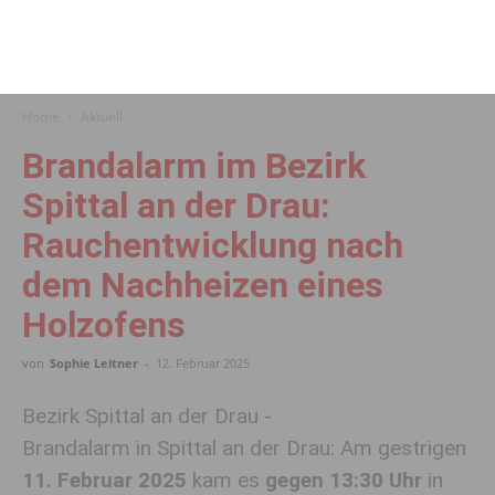
Home
Aktuell
Brandalarm im Bezirk
Spittal an der Drau:
Rauchentwicklung nach
dem Nachheizen eines
Holzofens
von
Sophie Leitner
-
12. Februar 2025
Bezirk Spittal an der Drau -
Brandalarm in Spittal an der Drau: Am gestrigen
11. Februar 2025
kam es
gegen 13:30 Uhr
in