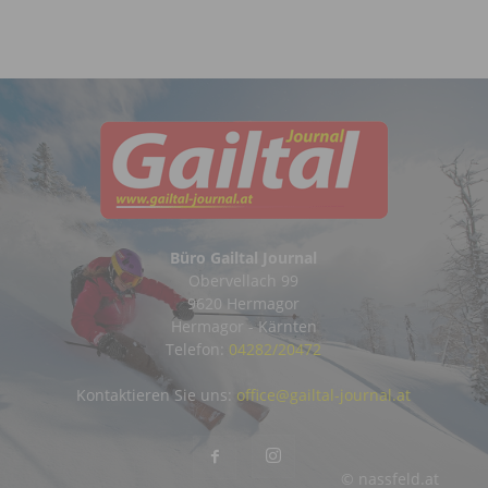
Büro Gailtal Journal
Obervellach 99
9620 Hermagor
Hermagor - Kärnten
Telefon:
04282/20472
Kontaktieren Sie uns:
office@gailtal-journal.at
© nassfeld.at