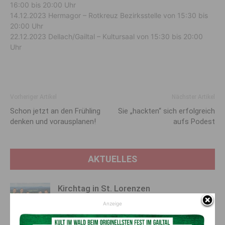
16:00 bis 20:00 Uhr
14.12.2023 Hermagor – Rotkreuz Bezirksstelle von 15:30 bis
20:00 Uhr
22.12.2023 Dellach/Gailtal – Kultursaal von 15:30 bis 20:00
Uhr
Vorheriger Artikel
Nächster Artikel
Schon jetzt an den Frühling
Sie „hackten“ sich erfolgreich
denken und vorausplanen!
aufs Podest
AKTUELLES
Kirchtag in St. Lorenzen
6. August 2026
Aktuell
Anzeige