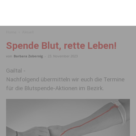
Home
Aktuell
Spende Blut, rette Leben!
von
Barbara Zobernig
-
23. November 2023
Gailtal -
Nachfolgend übermitteln wir euch die Termine
für die Blutspende-Aktionen im Bezirk.