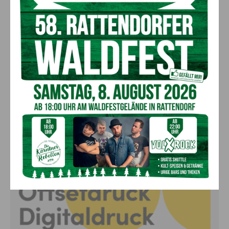
50 Liter Kraftstoff ausgetreten:
Feuerwehreinsatz in Möderndorf
5. August 2026
Aktuell
Großeinsatz in Arnoldstein:
Grenzüberschreitende Suchaktion nach
Schweizer (67)
5. August 2026
Aktuell
Anzeige