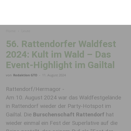
Home
Leute
56. Rattendorfer Waldfest
2024: Kult im Wald – Das
Event-Highlight im Gailtal
von
Redaktion GTO
-
11. August 2024
Rattendorf/Hermagor -
Am 10. August 2024 war das Waldfestgelände
in Rattendorf wieder der Party-Hotspot im
Gailtal. Die
Burschenschaft Rattendorf
hat
wieder einmal ein Fest der Superlative auf die