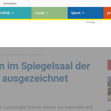
Anmelden
Politik
Leute
Sport
Jo
Anzeige
r Landesregierung ausgezeichnet
n im Spiegelsaal der
 ausgezeichnet
en Leistungen immer wieder ins nationale und