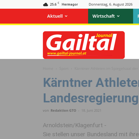
C
25.6
Donnerstag, 6. August 2026
Hermagor
Aktuell
Wirtschaft
Gailtal
Journal
Home
Sport
Kärntner Athleten im Spiegelsaal de
Kärntner Athlete
Landesregierung
von
Redaktion GTO
-
18. Juni 2021
Arnoldstein/Klagenfurt -
Sie stellen unser Bundesland mit ihr