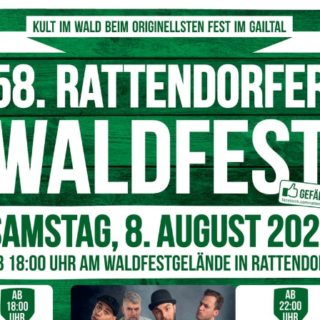
sportdirektor Arno Arthofer ins Leben gerufenen
elle Kärnten seine Wertschätzung dafür aus.
glia!
saal der Kärntner
ionen überbrachten zudem
R Sebastian Schuschnig, ASKÖ
räsident Christoph Schasché,
rt Union Kärnten. Die Freude
m Bereich des Sports stand im
dsteiner Angelo Quaglia – ein