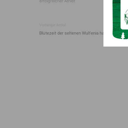
erfolgreicher Athlet
Vorheriger Artikel
Blütezeit der seltenen Wulfenia hat begonnen!