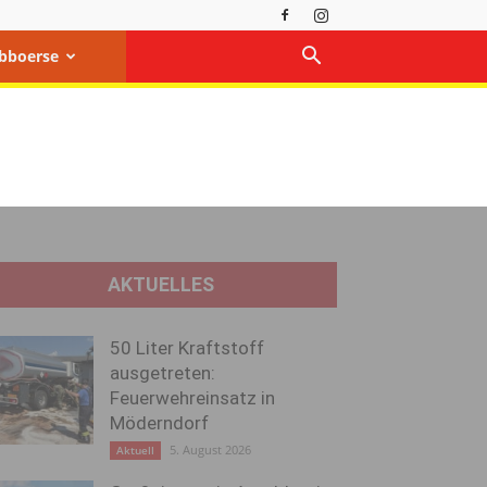
bboerse
AKTUELLES
50 Liter Kraftstoff
ausgetreten:
Feuerwehreinsatz in
Möderndorf
5. August 2026
Aktuell