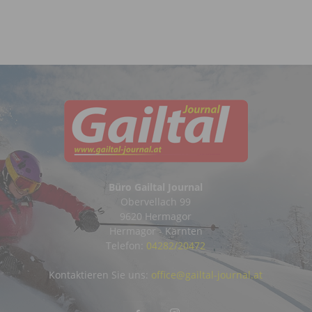
Büro Gailtal Journal
Obervellach 99
9620 Hermagor
Hermagor - Kärnten
Telefon:
04282/20472
Kontaktieren Sie uns:
office@gailtal-journal.at