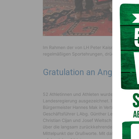
Im Rahmen der von LH Peter Kaiser und Landes
regelmäßigen Sportehrungen, drückt das offizi
Gratulation an Angelo Qua
52 Athletinnen und Athleten wurden im Spiegel
Landesregierung ausgezeichnet. Ihre Gratulat
Bürgermeister Hannes Mak in Vertretung für L
Geschäftsführer LAbg. Günther Leikam, ASVÖ P
Christian Cijan und Josef Wieltsch von der Spo
über die langsam zurückkehrende Normalität i
Mittelpunkt der Grußworte. Mit dabei der Arnol