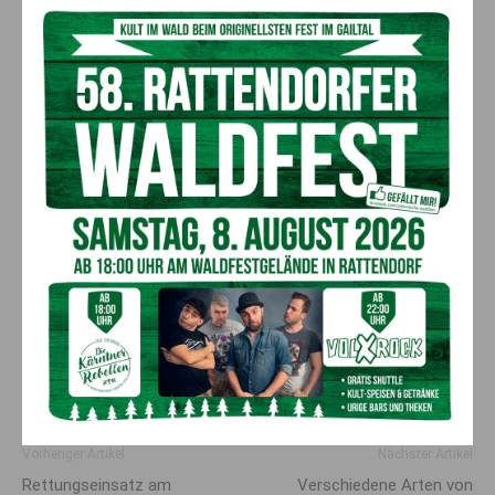
„Verursacht durch Materialfehler, kam es in den letzten Jahren
zu einer Häufung von Spiralenbrüchen des spanischen
Herstellers. Auch unsere Konsumentin war davon betroffen“,
erklärt
Herwig Höfferer, Konsumentenschützer in der
Arbeiterkammer Kärnten
. „Das Gericht bestätigte nun – unter
Hinzuziehen eines Sachverständigen – dass der Frau durch
die entstandenen physischen und psychischen Schmerzen ein
Schadenersatz von 2.500 Euro zusteht“, so der Jurist und fügt
an, dass das Unternehmen außerdem die gesamten
Verfahrenskosten übernehmen muss.
Herwig Höfferer, Konsumentenschützer in der Arbeiterkammer Kärnten
© AK_Jost&Bayer_Helge Bauer
Vorheriger Artikel
Nächster Artikel
Rettungs­einsatz am
Verschiedene Arten von