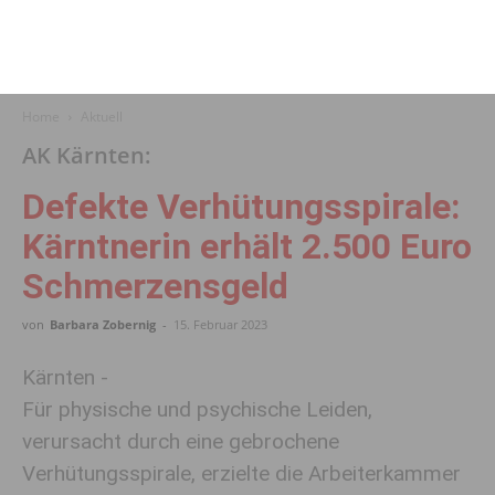
Home
Aktuell
AK Kärnten:
Defekte Verhütungs­spirale:
Kärntnerin erhält 2.500 Euro
Schmerzens­geld
von
Barbara Zobernig
-
15. Februar 2023
Kärnten -
Für physische und psychische Leiden,
verursacht durch eine gebrochene
Verhütungsspirale, erzielte die Arbeiterkammer