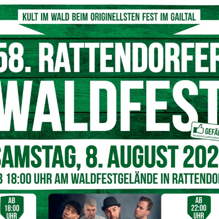
der Liftbetrieb eingestellt wurde und ging zu Fuß von
) in Richtung Nassfeld Bundesstraße (B 90). Als er vis a
euge wahrnahm, entschloss er sich, den Weg einfach
iter über steiles Gelände ab, um auf die
Dabei stürzte der Jugendliche mehrmals in den Bach,
auf der gegenüberliegenden Bundesstraße an. In der
 seines Sohnes bei der Polizeiinspektion Hermagor
 nach diesem ein. An der Fahndung nahmen drei
 Polizeihund „Tasso“, Mitglieder der Alpinen Einsatzgruppe
olizeihubschrauber “FLIR” teil.
unden