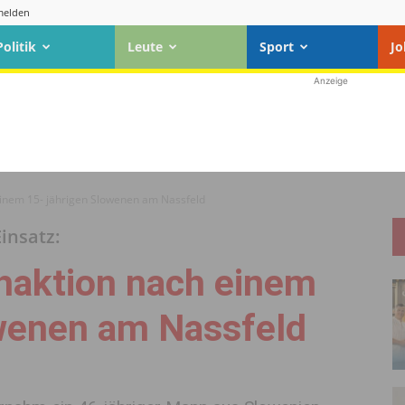
elden
Politik
Leute
Sport
Jo
Anzeige
einem 15- jährigen Slowenen am Nassfeld
insatz:
chaktion nach einem
owenen am Nassfeld