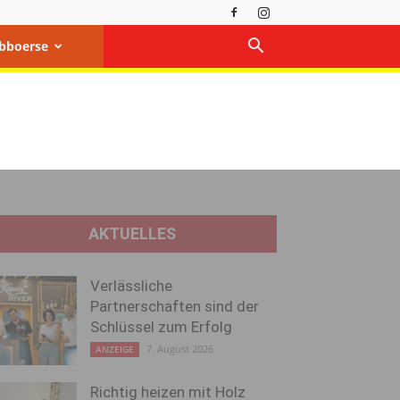
bboerse
AKTUELLES
Verlässliche
Partnerschaften sind der
Schlüssel zum Erfolg
7. August 2026
ANZEIGE
Richtig heizen mit Holz