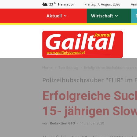
C
23
Freitag, 7. August 2026
Anm
Hermagor
Aktuell
Wirtschaft
Gailtal
Journal
Home
Top Beitrag
Erfolgreiche Suchaktion nach 
Polizeihubschrauber "FLIR" im E
Erfolgreiche Su
15- jährigen Sl
von
Redaktion GTO
-
11. Januar 2020