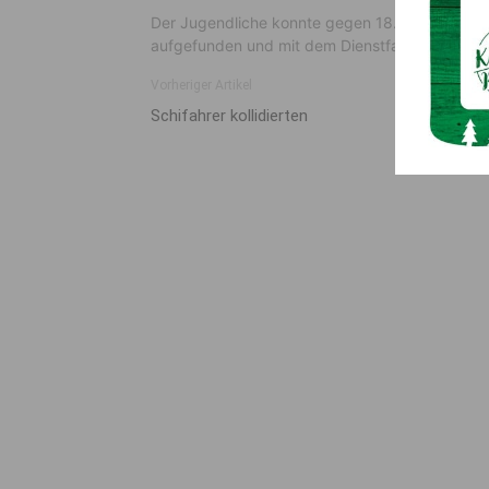
Der Jugendliche konnte gegen 18.45 Uhr von eine
aufgefunden und mit dem Dienstfahrzeug zu se
Vorheriger Artikel
Schifahrer kollidierten