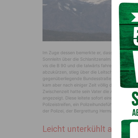
Im Zuge dessen bemerkte er, dass mittlerweile 
Sonnleitn über die Schlanitzenalm Straße (L 22a
vis die B 90 und die talwärts fahrenden Fahrz
abzukürzen, stieg über die Leitschienen und we
gegenüberliegende Bundesstraße zu gelangen. 
kam aber nach einiger Zeit völlig durchnässt 
Zwischenzeit hatte sein Vater die Abgängigkeit
angezeigt. Diese leitete sofort eine Fahndung
Polizeistreifen, ein Polizeihundeführer mit dem
der Polizei, der Bergrettung Hermagor und der P
Leicht unterkühlt aufgef