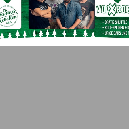
r Polizeistreife unverletzt, jedoch leicht unterkühlt
inem Vater ins Tal gebracht werden.
Nächster Artikel
Österreichische Meisterschaft im
Skibergsteigen/Vertical, Disziplin Sprint