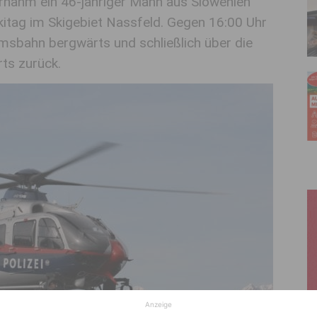
rnahm ein 46-jähriger Mann aus Slowenien
kitag im Skigebiet Nassfeld. Gegen 16:00 Uhr
iumsbahn bergwärts und schließlich über die
rts zurück.
Anzeige