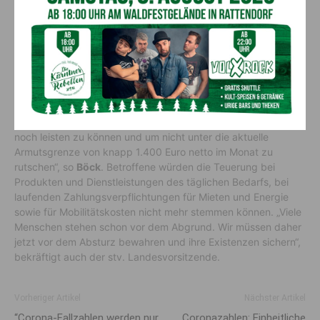
“
Menschen vor Abrutschen in die
Armut schützen
“
„Das macht deutlich, dass 2.000 Euro brutto im Monat keine
unverschämte Forderung sind, sondern bitter benötigt
werden, um im Jahr 2022 sich in Österreich das Leben gerade
noch leisten zu können und um nicht unter die aktuelle
Armutsgrenze von knapp 1.400 Euro netto im Monat zu
rutschen“, so
Böck
. Betroffene würden die Teuerung bei
Produkten und Dienstleistungen des täglichen Bedarfs, bei
laufenden Zahlungsverpflichtungen für Mieten und Energie
sowie für Mobilitätskosten nicht mehr stemmen können. „Viele
Menschen stehen schon vor dem Abgrund. Wir müssen daher
jetzt vor dem Absturz bewahren und ihre Existenzen sichern“,
bekräftigt auch der stv. Landesvorsitzende.
Vorheriger Artikel
Nächster Artikel
“Corona-Fall­zahlen werden nur
Coronazahlen: Einheitliche