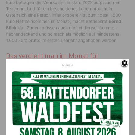
Euro betragen die Mehrkosten im Jahr 2022 aufgrund der
Teuerung. Und für ein bescheidenes Leben braucht in
Österreich eine Person inflationsbereinigt zumindest 1.500
Euro Nettoeinkommen im Monat“, macht Betriebsrat
Bernd
Böck
klar. Zudem müssen auch die Lehrlingseinkommen
flächendeckend und so rasch als möglich auf mindestens
1.000 Euro brutto im ersten Lehrjahr angehoben werden.
Das verdient man im Monat für
Vollzeitarbeit:
Anzeige
Reinigungskräfte: 1.360 Euro netto im Monat
Friseure: 1.290 Euro netto im Monat
Arbeitskräfte im Hotel- und Gastgewerbe: 1.325 Euro netto
im Monat
Bewachung: 1.373 Euro netto im Monat
Arbeitskräfte in privaten Gesundheitseinrichtungen: 1.407
Euro netto im Monat
in der Pflege: 1.383 Euro netto im Monat