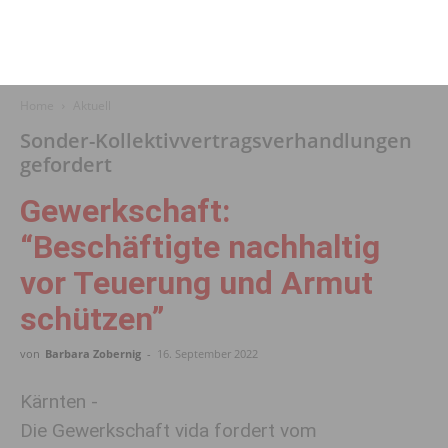
Home
Aktuell
Sonder-Kollektivvertragsverhandlungen
gefordert
Gewerkschaft:
“Beschäftigte nachhaltig
vor Teuerung und Armut
schützen”
von
Barbara Zobernig
-
16. September 2022
Kärnten -
Die Gewerkschaft vida fordert vom