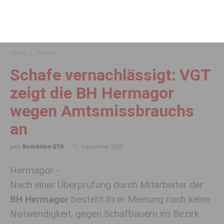
Home
Aktuell
Schafe vernachlässigt: VGT
zeigt die BH Hermagor
wegen Amtsmissbrauchs
an
von
Redaktion GTO
-
11. September 2023
Hermagor -
Nach einer Überprüfung durch Mitarbeiter der
BH Hermagor
besteht ihrer Meinung nach keine
Notwendigkeit, gegen Schafbauern im Bezirk