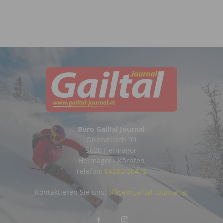
Büro Gailtal Journal
Obervellach 99
9620 Hermagor
Hermagor - Kärnten
Telefon:
04282/20472
Kontaktieren Sie uns:
office@gailtal-journal.at