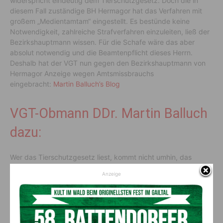
widerspricht eindeutig dem Tierschutzgesetz. Doch die in
diesem Fall zuständige BH Hermagor hat das Verfahren mit
großem „Medientamtam“ eingestellt. Es bestünde keine
Notwendigkeit, zahlreiche Strafverfahren einzuleiten, ließ der
Bezirkshauptmann wissen. Für die Schafe wäre das aber
absolut notwendig und die Beamtenpflicht dieses Herrn.
Deshalb hat der VGT nun gegen den Bezirkshauptmann von
Hermagor Anzeige wegen Amtsmissbrauchs
eingebracht:
Martin Balluch’s Blog
VGT-Obmann DDr. Martin Balluch
dazu:
Wer das Tierschutzgesetz liest, kommt nicht umhin, das
Aussetzen von Schafen ohne Behirtung für Monate im
Anzeige
Hochgebirge, ohne Unterstand und Schutz, als rechtswidrig
zu sehen. Doch weil sich die Praxis österreichweit
flächendeckend seit dem 2. Weltkrieg etabliert hat, will man
daran nicht rühren. Das kennen wir leider im Tierschutz zur
Genüge. Z.B. ist ein Vollspaltenboden nicht ‚physisch