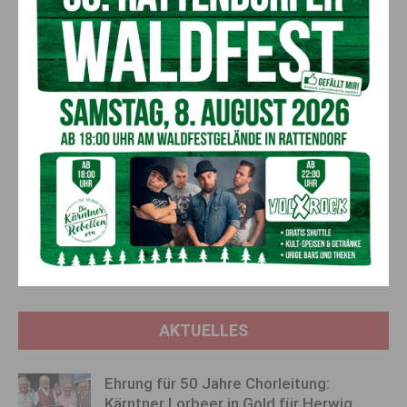
angenehm‘, wie es das Gesetz vorschreibt, und die
schnellwachsenden Masthuhnrassen überlasten den Körper
der Tiere, wie es die Regelung gegen Qualzucht eindeutig
verbietet. Doch alle diesbezüglichen Anzeigen versanden. So
auch hier bei den Schafen. Wir appellieren daher an den
Rechtsstaat, sich auch in unbequemen Fällen durchzusetzen,
indem wir eine Anzeige wegen Amtsmissbrauchs eingebracht
haben. Es geht nicht an, dass man Gesetze nur dann
exekutiert, wenn einem danach ist.
Vorheriger Artikel
Nächster Artikel
Tödlicher Alpinunfall
Julijan & Amy sprangen auf
das Siegespodest
AKTUELLES
Ehrung für 50 Jahre Chorleitung:
Kärntner Lorbeer in Gold für Herwig