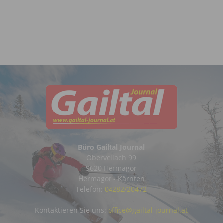
Büro Gailtal Journal
Obervellach 99
9620 Hermagor
Hermagor - Kärnten
Telefon:
04282/20472
Kontaktieren Sie uns:
office@gailtal-journal.at