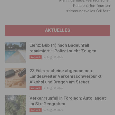
Mahringerhaus: Wertschacher
Pensionisten feierten
stimmungsvolles Grillfest
AKTUELLES
Lienz: Bub (4) nach Badeunfall
reanimiert – Polizei sucht Zeugen
7. August 2026
Aktuell
23 Führerscheine abgenommen:
Landesweiter Verkehrsschwerpunkt
Alkohol und Drogen am Steuer
7. August 2026
Aktuell
Verkehrsunfall in Förolach: Auto landet
im Straßengraben
7. August 2026
Aktuell