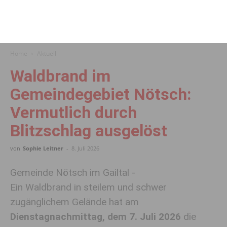
Home
Aktuell
Waldbrand im
Gemeindegebiet Nötsch:
Vermutlich durch
Blitzschlag ausgelöst
von
Sophie Leitner
-
8. Juli 2026
Gemeinde Nötsch im Gailtal -
Ein Waldbrand in steilem und schwer
zugänglichem Gelände hat am
Dienstagnachmittag, dem 7. Juli 2026
die