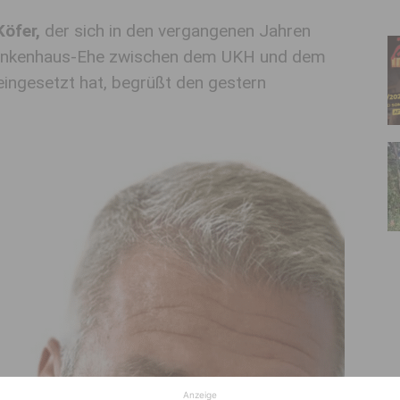
öfer,
der sich in den vergangenen Jahren
rankenhaus-Ehe zwischen dem UKH und dem
ingesetzt hat, begrüßt den gestern
Anzeige