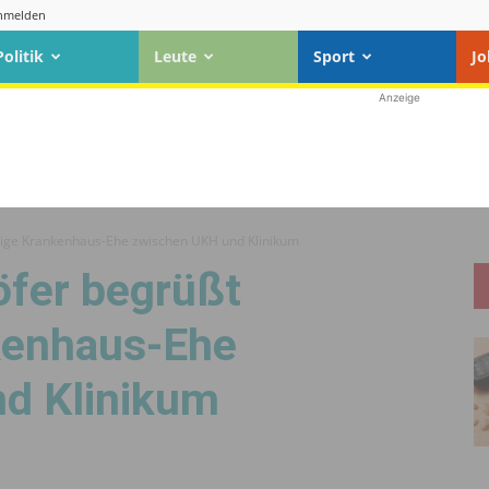
nmelden
Politik
Leute
Sport
Jo
Anzeige
tige Krankenhaus-Ehe zwischen UKH und Klinikum
fer begrüßt
kenhaus-Ehe
d Klinikum