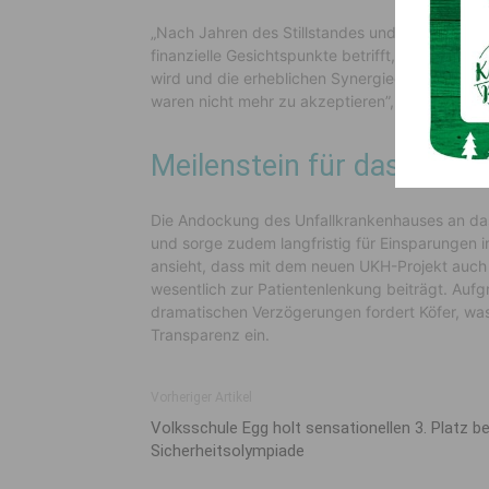
„Nach Jahren des Stillstandes und des Blindfl
finanzielle Gesichtspunkte betrifft, ist zu hof
wird und die erheblichen Synergieeffekte endl
waren nicht mehr zu akzeptieren”, so
Team Kär
Meilenstein für das Gesu
Die Andockung des Unfallkrankenhauses an das 
und sorge zudem langfristig für Einsparungen in
ansieht, dass mit dem neuen UKH-Projekt auch 
wesentlich zur Patientenlenkung beiträgt. Auf
dramatischen Verzögerungen fordert Köfer, was 
Transparenz ein.
Vorheriger Artikel
Volksschule Egg holt sensationellen 3. Platz be
Sicherheitsolympiade