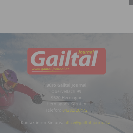
Büro Gailtal Journal
Obervellach 99
9620 Hermagor
Hermagor - Kärnten
Telefon:
04282/20472
Kontaktieren Sie uns:
office@gailtal-journal.at