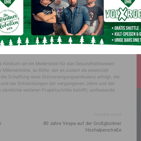
uges, was valide Projektdaten, Umsetzungsschritte und
fen, dass die Krankenhaus-Ehe jetzt endgültig eingegangen
ich genützt werden können. Die jahrelangen Verzögerungen
nten-Chef Bgm. Gerhard Köfer.
ndheitswesen
Klinikum sei ein Meilenstein für das Gesundheitswesen
 Millionenhöhe, so Köfer, der es zudem als essenziell
die Schaffung einer Erstversorgungsambulanz erfolgt, die
grund der Entwicklungen der vergangenen Jahre und der
sämtliche weiteren Projektschritte betrifft, umfassende
Nächster Artikel
i
80 Jahre Vespa auf der Großglockner
Hochalpenstraße