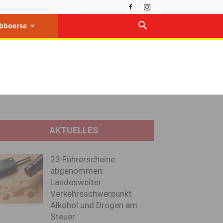
bboerse
AKTUELLES
23 Führerscheine
abgenommen:
Landesweiter
Verkehrsschwerpunkt
Alkohol und Drogen am
Steuer