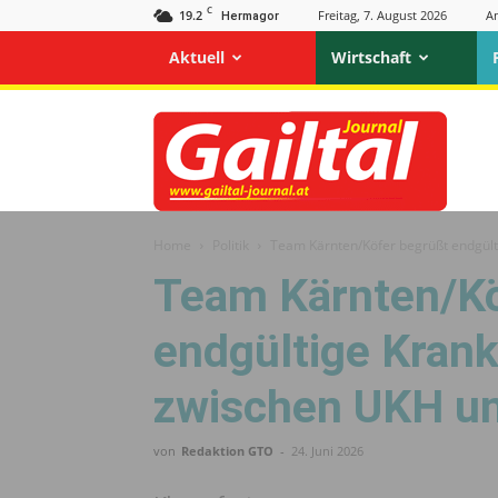
C
19.2
Freitag, 7. August 2026
A
Hermagor
Aktuell
Wirtschaft
Gailtal
Journal
Home
Politik
Team Kärnten/Köfer begrüßt endgül
Team Kärnten/Kö
endgültige Kran
zwischen UKH un
von
Redaktion GTO
-
24. Juni 2026