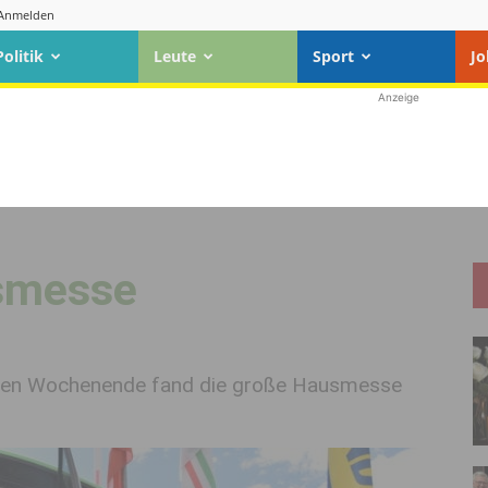
Anmelden
Politik
Leute
Sport
Jo
Anzeige
usmesse
nen Wochenende fand die große Hausmesse