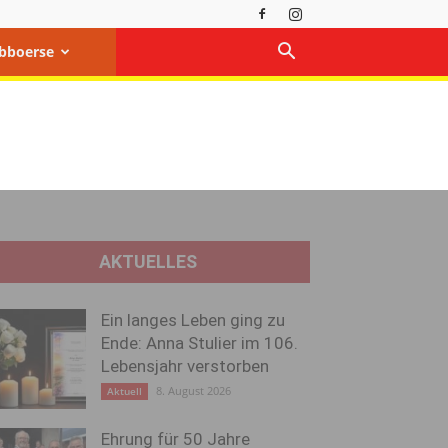
bboerse
AKTUELLES
Ein langes Leben ging zu
Ende: Anna Stulier im 106.
Lebensjahr verstorben
8. August 2026
Aktuell
Ehrung für 50 Jahre