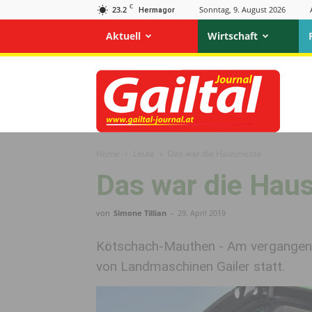
C
23.2
Sonntag, 9. August 2026
Hermagor
Aktuell
Wirtschaft
Gailtal
Journal
Home
Leute
Das war die Hausmesse
Das war die Ha
von
Simone Tillian
-
29. April 2019
Kötschach-Mauthen - Am vergange
von Landmaschinen Gailer statt.