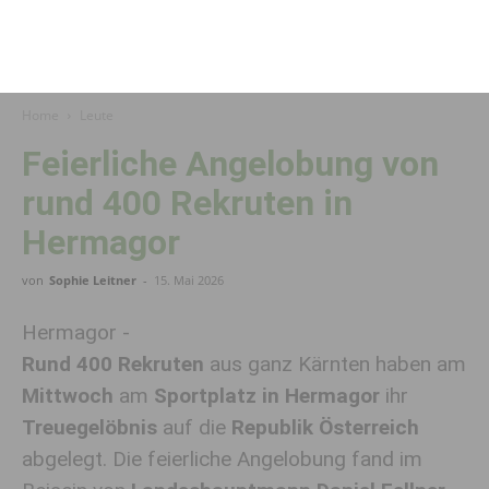
Home
Leute
Feierliche Angelobung von
rund 400 Rekruten in
Hermagor
von
Sophie Leitner
-
15. Mai 2026
Hermagor -
Rund 400 Rekruten
aus ganz Kärnten haben am
Mittwoch
am
Sportplatz in Hermagor
ihr
Treuegelöbnis
auf die
Republik Österreich
abgelegt. Die feierliche Angelobung fand im