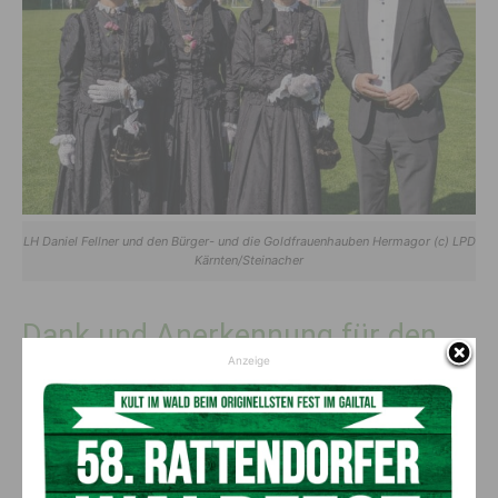
LH Daniel Fellner und den Bürger- und die Goldfrauenhauben Hermagor (c) LPD
Kärnten/Steinacher
Dank und Anerkennung für den
Anzeige
Dienst
Bürgermeister
Leopold Astner
begrüßte die anwesenden
Ehrengäste und insbesondere die Familien der Rekruten in der
Wulfeniastadt Hermagor.
In seiner Ansprache erinnerte er an