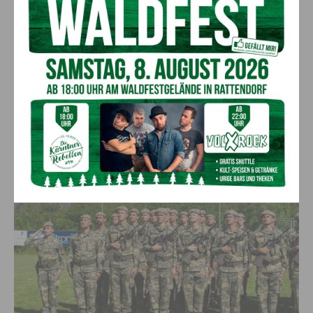
die historische Bedeutung der Region und verwies zugleich
auf die aktuelle sicherheitspolitische Lage in Europa.
Besonders hob er die Rolle des Bundesheeres bei
Katastropheneinsätzen in der Region hervor, bei denen
Soldatinnen und Soldaten in den vergangenen Jahren
tatkräftig geholfen hätten. Die Angelobung wurde vom
Militärkommando Kärnten
gemeinsam mit der
Stadtgemeinde Hermagor-Pressegger See
organisiert und
von der
Militärmusik Kärnten
feierlich umrahmt, zuvor fand
zudem eine
Totenehrung beim Kriegerdenkmal
statt.