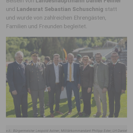
Beisein von
Landeshauptmann
Daniel Fellner
und
Landesrat
Sebastian Schuschnig
statt
und wurde von zahlreichen Ehrengästen,
Familien und Freunden begleitet.
v.li.: Bürgermeister Leopold Astner; Militärkommandant Philipp Eder; LH Daniel