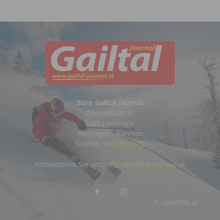
Büro Gailtal Journal
Obervellach 99
9620 Hermagor
Hermagor - Kärnten
Telefon:
04282/20472
Kontaktieren Sie uns:
office@gailtal-journal.at
© nassfeld.at