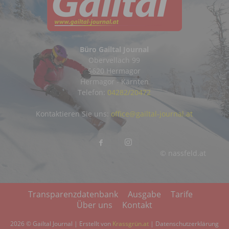
Büro Gailtal Journal
Obervellach 99
9620 Hermagor
Hermagor - Kärnten
Telefon:
04282/20472
Kontaktieren Sie uns:
office@gailtal-journal.at
© nassfeld.at
Transparenzdatenbank
Ausgabe
Tarife
Über uns
Kontakt
2026 © Gailtal Journal | Erstellt von
Krassgrün.at
|
Datenschutzerklärung