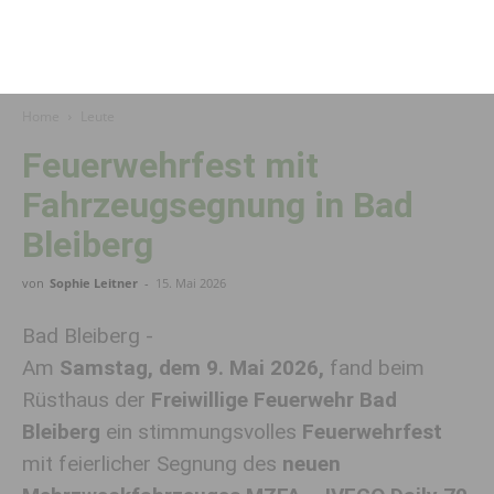
Home
Leute
Feuerwehrfest mit
Fahrzeugsegnung in Bad
Bleiberg
von
Sophie Leitner
-
15. Mai 2026
Bad Bleiberg -
Am
Samstag, dem 9. Mai 2026,
fand beim
Rüsthaus der
Freiwillige Feuerwehr Bad
Bleiberg
ein stimmungsvolles
Feuerwehrfest
mit feierlicher Segnung des
neuen