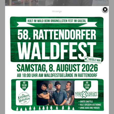
Anzeige
Bürgermeister Christian Hecher würdigte in seinen Grußworten den
außergewöhnlichen Einsatz und die zahlreichen freiwillig geleisteten
Arbeitsstunden der Feuerwehrmitglieder (c) Marktgemeinde Bad Bleiberg
Ein Jahrzehnt gelebte
Feuerwehrfreundschaft
Im Zuge der Festveranstaltung wurde zudem dem
besonderen Jubiläum
„10 Jahre Partnerschaft“
mit der
Freiwillige Feuerwehr Stollhof (Niederösterreich)
gedacht.
Die langjährige Freundschaft und Zusammenarbeit zwischen
den beiden Feuerwehren wurde dabei besonders gewürdigt.