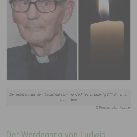
Der gebürtig aus dem Lesachtal stammende Priester, Ludwig Wilhelmer ist
verstorben.
© Pressestelle / Pixabay
Der Werdegang von Ludwig