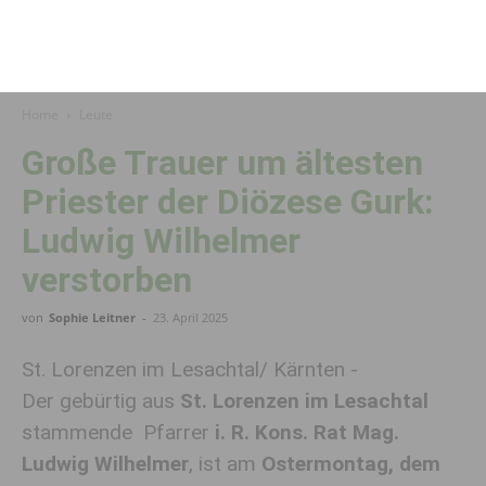
Home
Leute
Große Trauer um ältesten
Priester der Diözese Gurk:
Ludwig Wilhelmer
verstorben
von
Sophie Leitner
-
23. April 2025
St. Lorenzen im Lesachtal/ Kärnten -
Der gebürtig aus
St. Lorenzen im Lesachtal
stammende Pfarrer
i. R. Kons. Rat Mag.
Ludwig Wilhelmer
, ist am
Ostermontag, dem