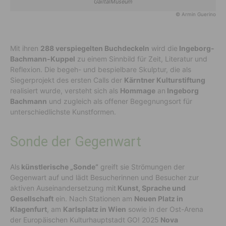
GailtalMuseum
© Armin Guerino
Mit ihren
288 verspiegelten Buchdeckeln
wird die
Ingeborg-
Bachmann-Kuppel
zu einem Sinnbild für Zeit, Literatur und
Reflexion. Die begeh- und bespielbare Skulptur, die als
Siegerprojekt des ersten Calls der
Kärntner Kulturstiftung
realisiert wurde, versteht sich als
Hommage
an
Ingeborg
Bachmann
und zugleich als offener Begegnungsort für
unterschiedlichste Kunstformen.
Sonde der Gegenwart
Als
künstlerische „Sonde“
greift sie Strömungen der
Gegenwart auf und lädt Besucherinnen und Besucher zur
aktiven Auseinandersetzung mit
Kunst, Sprache und
Gesellschaft
ein. Nach Stationen am
Neuen Platz in
Klagenfurt
, am
Karlsplatz in Wien
sowie in der Ost-Arena
der Europäischen Kulturhauptstadt GO! 2025
Nova