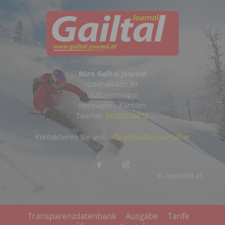
Büro Gailtal Journal
Obervellach 99
9620 Hermagor
Hermagor - Kärnten
Telefon:
04282/20472
Kontaktieren Sie uns:
office@gailtal-journal.at
© nassfeld.at
Transparenzdatenbank
Ausgabe
Tarife