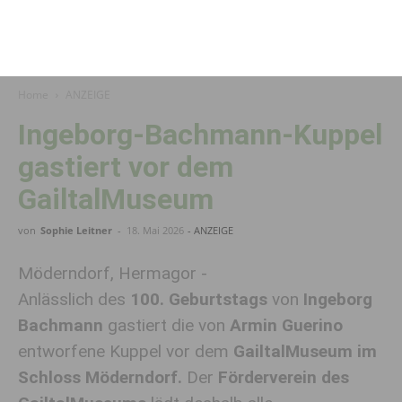
Home
ANZEIGE
Ingeborg-Bachmann-Kuppel
gastiert vor dem
GailtalMuseum
von
Sophie Leitner
-
18. Mai 2026
- ANZEIGE
Möderndorf, Hermagor -
Anlässlich des
100. Geburtstags
von
Ingeborg
Bachmann
gastiert die von
Armin Guerino
entworfene Kuppel vor dem
GailtalMuseum im
Schloss Möderndorf.
Der
Förderverein des