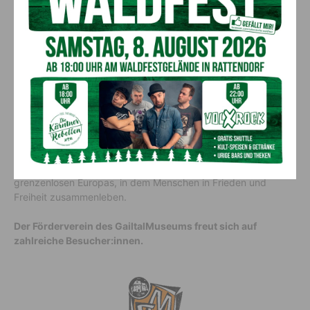
deutscher
und
englischer Sprache
erweitert die begehbare
Skulptur und stellt eine thematische Verbindung zum Ort her.
Entsprechend dem Leitgedanken
„BORDERLESS“
löst sie
sprachliche und kulturelle Grenzen auf und lädt dazu ein,
Vertrautes neu zu betrachten.
Basierend auf Textfragmenten
von Ingeborg Bachmann entsteht ein vielschichtiger Text- und
Klangraum, der das visuelle Erleben der Kuppel erweitert. Die
Soundcollage bewegt sich zwischen Sprachen, Zeiten und
Perspektiven: Sie spannt Bögen von der Natur der Region
über Fragen an die Vergangenheit bis hin zu Visionen der
Zukunft. Im Zentrum steht eine Idee, die auch im Sinne
Ingeborg Bachmanns gewesen wäre: die Vision eines
grenzenlosen Europas, in dem Menschen in Frieden und
Freiheit zusammenleben.
Der Förderverein des GailtalMuseums freut sich auf
zahlreiche Besucher:innen.