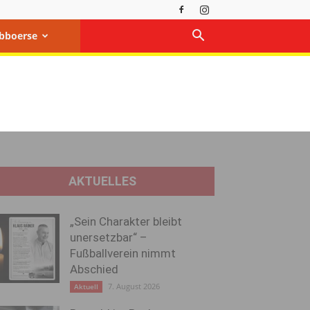
bboerse
AKTUELLES
„Sein Charakter bleibt
unersetzbar“ –
Fußballverein nimmt
Abschied
7. August 2026
Aktuell