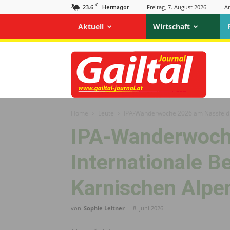
C
23.6
Freitag, 7. August 2026
A
Hermagor
Aktuell
Wirtschaft
Gailtal
Journal
Home
Leute
IPA-Wanderwoche 2026 am Nassfeld: 
IPA-Wanderwoch
Internationale B
Karnischen Alpe
von
Sophie Leitner
-
8. Juni 2026