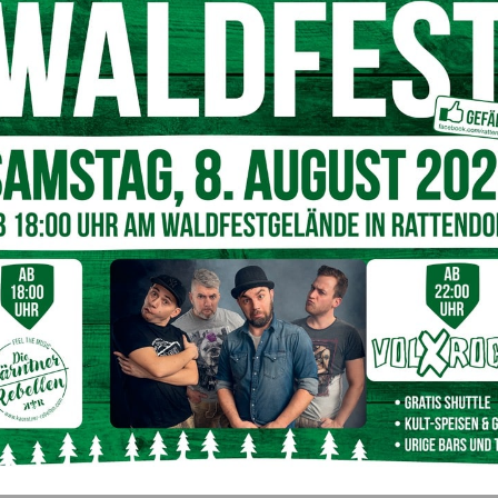
 07:00 Uhr
mit dem Frühstück. Um
08:30 Uhr
starten
bendessen findet um 18:30 Uhr statt. Um 21:00 Uhr steht
e Schmidt
und
Siegfried
auf dem Programm – ausdrücklich
hstückt. Um 08:00 Uhr erfolgt die Busfahrt nach
Bordano
 eine Besichtigung sowie eine Verkostung im
Programm. Die Rückfahrt auf das Nassfeld erfolgt um
r eingenommen.
ls um 07:00 Uhr mit dem Frühstück. Es stehen drei
m. Höhepunkt ist das traditionelle kulinarische Erlebnis
bt es das Abendessen, anschließend folgt ein
frühstückt. Um 08:00 Uhr erfolgt die Busfahrt nach
rschiedene Wanderungen im Bereich der
Gerlitzen
zur
esehen. Um 18:30 Uhr folgt das Abendessen. Um 20:30 Uhr
 über die Rattendorfer Alm,
begleitet vom
Gailtåla3Xång