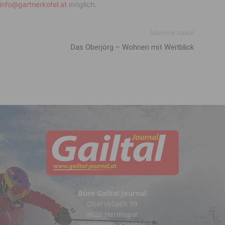
info@gartnerkofel.at
möglich.
Nächster Artikel
Das Oberjörg – Wohnen mit Weitblick
Büro Gailtal Journal
Obervellach 99
9620 Hermagor
Hermagor - Kärnten