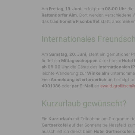
Am
Freitag, 19. Juni,
erfolgt um
08:00 Uhr
die 
Rattendorfer Alm.
Dort werden verschiedene 
das
traditionelle Fischbuffet
statt, anschließ
Internationales Freundsc
Am
Samstag, 20. Juni,
steht ein gemütlicher 
findet ein
Mittagsschoppen
direkt beim
Hotel 
ab 09:00 Uhr
die Gäste des
Internationalen I
leichte Wanderung zur
Winkelalm
unternommen,
Eine
Anmeldung ist erforderlich
und erfolgt be
4001386
oder
per E-Mail
an
ewald.grollitsch@
Kurzurlaub gewünscht?
Ein
Kurzurlaub
mit Teilnahme am Programm de
Gartnerkofel
auf der Sonnenalpe Nassfeld zu
ausschließlich direkt beim
Hotel Gartnerkofel
u