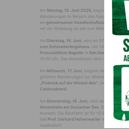
Am
Montag, 15. Juni 2026,
beginnt der Tag
ab
Wanderungen im Bereich des Nassfeldes. Das A
ein
gemeinsamer Gesellschaftstanz mit Ulrik
mit der Einladung an alle zum Mitmachen.
Am
Dienstag, 16. Juni,
wird ab 07:00 Uhr gefrü
zum Schmetterlingshaus.
Um 13:00 Uhr stehen
Prosciuttificio Bagatto
in
San Daniele
auf dem 
15:30 Uhr. Das Abendessen wird um 19:00 Uh
Am
Mittwoch, 17. Juni,
beginnt der Tag ebenfal
geführte Wanderungen zur Winkelalm am Program
„Picknick auf der Winkel Alm“.
Um 18:30 Uhr gi
Casinoabend.
Am
Donnerstag, 18. Juni,
wird ab 07:00 Uhr ge
Annenheim am Ossiacher See.
Dort stehen ve
Auswahl. Die Rückfahrt ist für 15:30 Uhr vorg
hält
Prof. Gerhard Hohenwarter
einen
Vortrag
musikalisch.