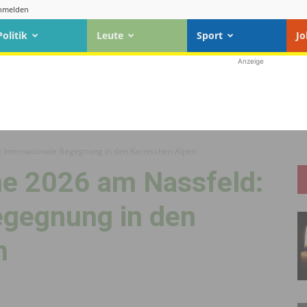
nmelden
Politik
Leute
Sport
Jo
Anzeige
Internationale Begegnung in den Karnischen Alpen
e 2026 am Nassfeld:
egegnung in den
n