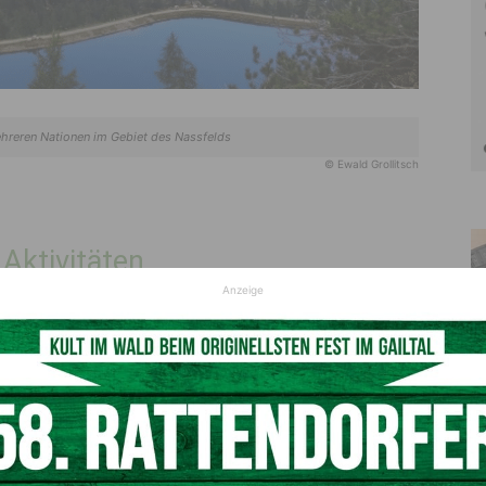
hreren Nationen im Gebiet des Nassfelds
© Ewald Grollitsch
Aktivitäten
Anzeige
Nach der Zimmereinteilung stehen von
14:00 bis 16:30
erschiedenen Programmpunkten und Touren am IPA-
folgt die offizielle Begrüßung mit einem
Glas Prosecco
rn Martin Waldner und Ewald Grollitsch.
Das
 und Rahmenprogramm