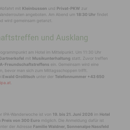
Abfahrt mit
Kleinbussen
und
Privat-PKW
zur
Wanderrouten angeboten. Am Abend um
18:30 Uhr
findet
end wird gemeinsam getanzt.
haftstreffen und Ausklang
Programmpunkt am Hotel im Mittelpunkt. Um 11:30 Uhr
Gartnerkofel
mit
Musikunterhaltung
statt. Zuvor treffen
PA-Freundschaftstreffens
ein. Gemeinsam wird eine
 bevor man sich zum Mittagsschoppen trifft.
i
Ewald Grollitsch
unter der
Telefonnummer +43 650
ipa.at
.
r IPA-Wanderwoche ist von
19. bis 21. Juni 2026
im
Hotel
m
Preis von 300 Euro
möglich. Die Anmeldung dafür ist
nter der Adresse
Familie Waldner, Sonnenalpe Nassfeld