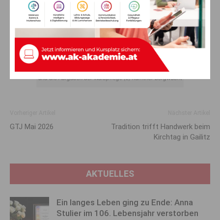
Neben dem Pflanzen der Bäume erfuhren die Schülerinnen
und Schüler Wissenswertes über heimische Baumarten
und die Aufgaben der Waldpflege (c) Kärntner Bergwacht
Vorheriger Artikel
Nächster Artikel
GTJ Mai 2026
Tradition trifft Handwerk beim
Kirchtag in Gailitz
AKTUELLES
Ein langes Leben ging zu Ende: Anna
Stulier im 106. Lebensjahr verstorben