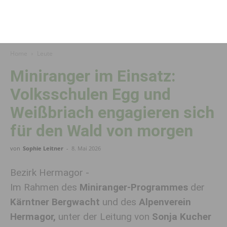
Home
Leute
Miniranger im Einsatz:
Volksschulen Egg und
Weißbriach engagieren sich
für den Wald von morgen
von
Sophie Leitner
-
8. Mai 2026
Bezirk Hermagor -
Im Rahmen des
Miniranger-Programmes
der
Kärntner Bergwacht
und des
Alpenverein
Hermagor,
unter der Leitung von
Sonja Kucher