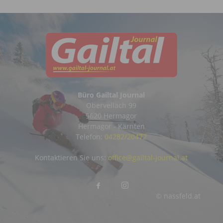
Büro Gailtal Journal
Obervellach 99
9620 Hermagor
Hermagor - Kärnten
Telefon:
04282/20472
Kontaktieren Sie uns:
office@gailtal-journal.at
© nassfeld.at