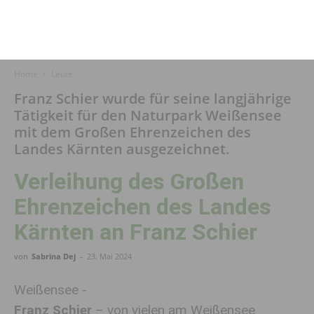
Home
Leute
Franz Schier wurde für seine langjährige
Tätigkeit für den Naturpark Weißensee
mit dem Großen Ehrenzeichen des
Landes Kärnten ausgezeichnet.
Verleihung des Großen
Ehrenzeichen des Landes
Kärnten an Franz Schier
von
Sabrina Dej
-
23. Mai 2024
Weißensee -
Franz Schier
– von vielen am Weißensee