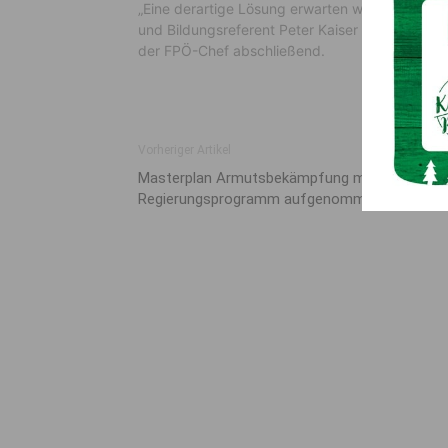
„Eine derartige Lösung erwarten wir uns nun 
und Bildungsreferent Peter Kaiser muss mit dem
der FPÖ-Chef abschließend.
Vorheriger Artikel
Masterplan Armutsbekämpfung muss ins
Regierungsprogramm aufgenommen werden