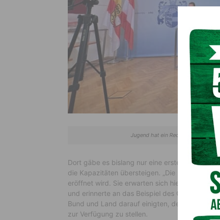
Jugend hat ein Recht auf Bildung 
Dort gäbe es bislang nur eine erste Klasse, d
die Kapazitäten übersteigen. „Die betroffenen S
eröffnet wird. Sie erwarten sich hier zu Recht e
und erinnerte an das Beispiel des Gymnasium F
Bund und Land darauf einigten, den Schülern i
zur Verfügung zu stellen.