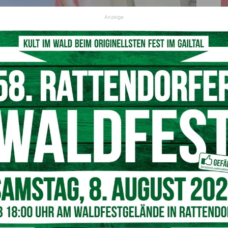
Anzeige
– SPÖ-Landeshauptmann Peter Kaiser in der Pflicht
eren Anmeldungen für den heurigen Schulherbst bei weitem
chüler und Eltern fordern, dass eine weitere erste Klasse
ine Lösung. Diese muss die Politik liefern“, forderte Angerer
eldbach, wo es eine vergleichbare Situation gab und sich
hr Recht auf Bildung einzuräumen und eine zweite Klasse