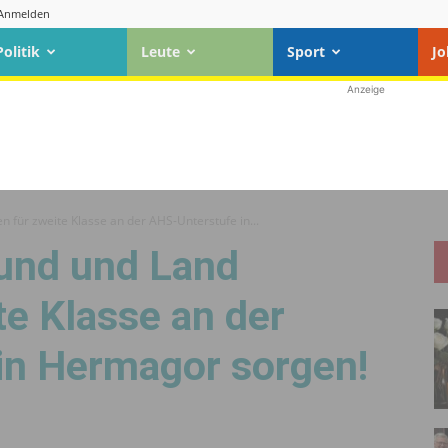
Anmelden
Politik
Leute
Sport
Jo
Anzeige
für zweite Klasse an der AHS-Unterstufe in...
und und Land
e Klasse an der
in Hermagor sorgen!