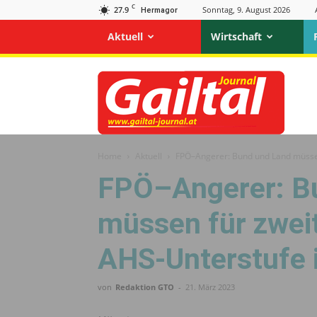
C
27.9
Sonntag, 9. August 2026
Hermagor
Aktuell
Wirtschaft
Gailtal
Journal
Home
Aktuell
FPÖ–Angerer: Bund und Land müssen 
FPÖ–Angerer: B
müssen für zweit
AHS-Unterstufe 
von
Redaktion GTO
-
21. März 2023