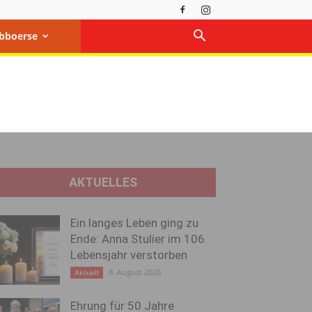
bboerse
AKTUELLES
Ein langes Leben ging zu
Ende: Anna Stulier im 106.
Lebensjahr verstorben
8. August 2026
Aktuell
Ehrung für 50 Jahre