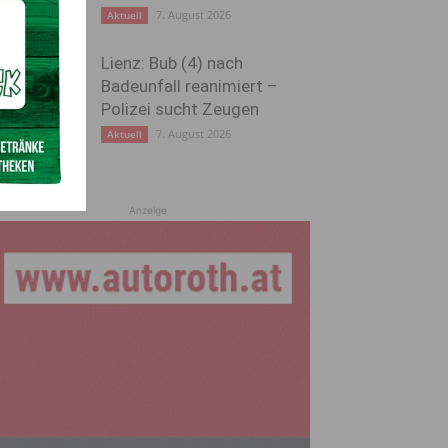
7. August 2026
Aktuell
Lienz: Bub (4) nach
Badeunfall reanimiert –
Polizei sucht Zeugen
7. August 2026
Aktuell
Anzeige