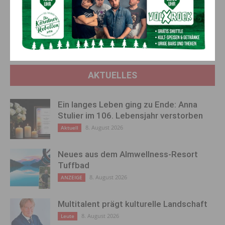
Vorheriger Artikel
Nächster Artikel
Ganz Österreich bleibt tief­rot:
Aaron Mitchell verstärkt den
Corona-Ampel zeigt weiter
Carinthian Lions Coaching
hohes Risiko
Staff
AKTUELLES
Ein langes Leben ging zu Ende: Anna
Stulier im 106. Lebensjahr verstorben
8. August 2026
Aktuell
Neues aus dem Almwellness-Resort
Tuffbad
8. August 2026
ANZEIGE
Multitalent prägt kulturelle Landschaft
8. August 2026
Leute