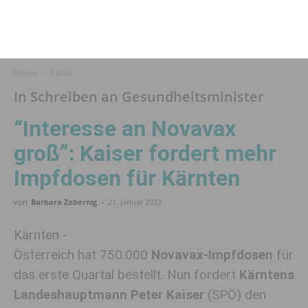
Home
Politik
In Schreiben an Gesundheitsminister
“Interesse an Novavax
groß”: Kaiser fordert mehr
Impf­dosen für Kärnten
von
Barbara Zobernig
-
21. Januar 2022
Kärnten -
Österreich hat 750.000
Novavax-Impfdosen
für
das erste Quartal bestellt. Nun fordert
Kärntens
Landeshauptmann Peter Kaiser
(SPÖ) den