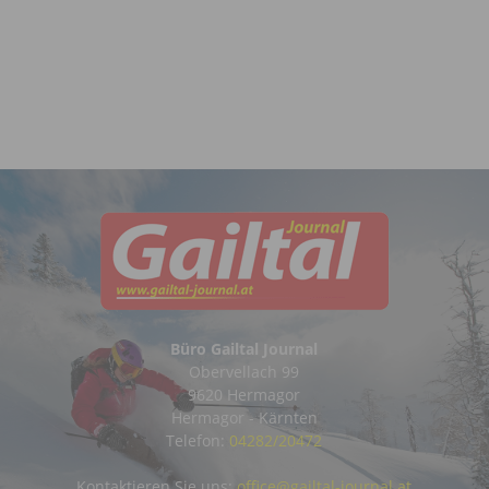
Büro Gailtal Journal
Obervellach 99
9620 Hermagor
Hermagor - Kärnten
Telefon:
04282/20472
Kontaktieren Sie uns:
office@gailtal-journal.at