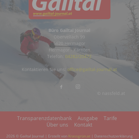
Büro Gailtal Journal
Obervellach 99
9620 Hermagor
Hermagor - Kärnten
Telefon:
04282/20472
Kontaktieren Sie uns:
office@gailtal-journal.at
© nassfeld.at
Transparenzdatenbank
Ausgabe
Tarife
Über uns
Kontakt
2026 © Gailtal Journal | Erstellt von
Krassgrün.at
|
Datenschutzerklärung