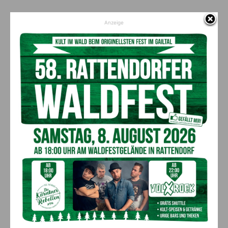
Anzeige
AKTUELLES
GTJ August 2026
6. August 2026
Ausgabe
Abenteuer und attraktive Angebote bei
Sölle Sport in Tröpolach
6. August 2026
ANZEIGE
Das NOCKISFEST
6. August 2026
Leute
Anzeige