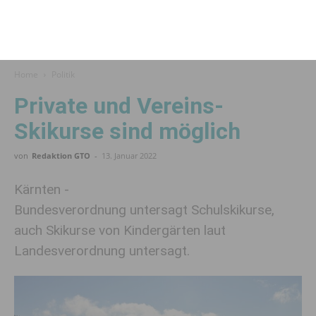
Home
Politik
Private und Vereins-
Skikurse sind möglich
von
Redaktion GTO
-
13. Januar 2022
Kärnten -
Bundesverordnung untersagt Schulskikurse,
auch Skikurse von Kindergärten laut
Landesverordnung untersagt.