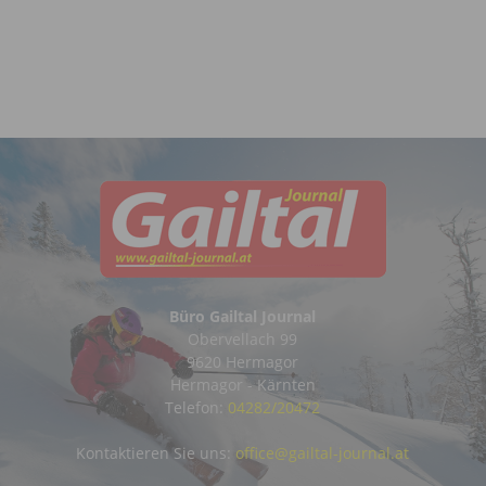
Büro Gailtal Journal
Obervellach 99
9620 Hermagor
Hermagor - Kärnten
Telefon:
04282/20472
Kontaktieren Sie uns:
office@gailtal-journal.at