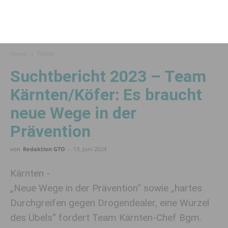
Home
Politik
Suchtbericht 2023 – Team
Kärnten/Köfer: Es braucht
neue Wege in der
Prävention
von
Redaktion GTO
-
13. Juni 2024
Kärnten -
„Neue Wege in der Prävention“ sowie „hartes
Durchgreifen gegen Drogendealer, eine Wurzel
des Übels“ fordert Team Kärnten-Chef Bgm.