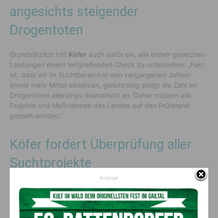
angesichts steigender
Drogentoten
Grundsätzlich tritt
Köfer
auch dafür ein, alle bisher gesetzten
Leistungen einem tiefgreifenden Check zu unterziehen: „Fakt
ist, dass wir im Suchtbereich in den vergangenen Jahren
immer mehr Mittel einsetzen, gleichzeitig steigt die Zahl an
Drogentoten allerdings dramatisch an. Daher müssen alle
Projekte und Maßnahmen des Landes auf den Prüfstand
gestellt werden.“
Köfer fordert Überprüfung aller
Suchtprojekte
Anzeige
Köfer
fordert zudem, das Angebot im Bereich der
Drogenersatztherapie in Kärnten auszubauen: „Ansatz muss
sein, eine möglichst wohnortnahe Versorgung zu schaffen.
Experten stellen klar fest, dass speziell für Abhängige mit