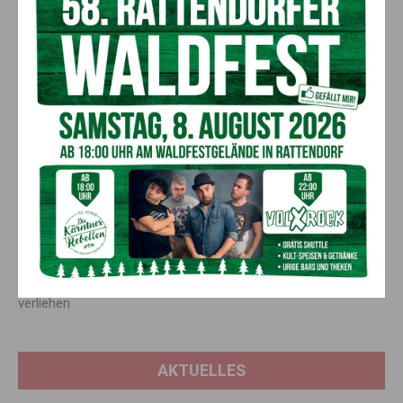
risikoreichem Opiatkonsum die Drogenersatztherapie mit
Substitutionsmitteln die beste Möglichkeit ist, längerfristig mit
der Krankheit zurecht zu kommen.“ Die seit Jahren
dramatischen Entwicklungen im Drogenbereich in Kärnten
seien laut Köfer ein klarer politischer Auftrag, auch im Bereich
der Ersatztherapie verstärktes Engagement zu zeigen und
das Angebot noch breiter aufzustellen.
Vorheriger Artikel
Nächster Artikel
„Ganslhautalarm“ im
NEU: Orange Parkbänke in
Spiegelsaal der
Hermagor – als Zeichen gegen
Landesregierung: Armin
Gewalt an Frauen
Assinger wurde das Große
Goldene Ehrenzeichen
verliehen
AKTUELLES