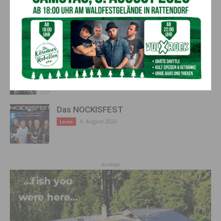
GTJ August 2026
6. August 2026
Ausgabe
Abenteuer und attraktive Angebote bei
Sölle Sport in Tröpolach
6. August 2026
ANZEIGE
Das NOCKISFEST
6. August 2026
Leute
Anzeige