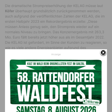
Die dramatische Strompreiserhöhung der KELAG müsse laut
Köfer
überhaupt grundsätzlich zurückgenommen werden,
auch aufgrund der veröffentlichten Zahlen der KELAG, die im
ersten Halbjahr 2023 ein Rekordergebnis erzielte: „Diese
müssen Anlass genug sein, den Strompreis wieder auf ein
normales Niveau zu bringen. Das Konzernergebnis mit 263,3
Mio. Euro fällt bereits jetzt höher aus als im Gesamtjahr 2022.
Die KELAG ist gefordert, im Sinne der Kunden zu reagieren, so
wie es viele andere Energieanbieter aufgrund des
Marktumfeldes auch getan haben.“
Anzeige
Vorheriger Artikel
Nächster Artikel
DJ Ötzi und der BORG-Chor
40-jährige Kellnerin am
heizten am Nassfeld bei 2500
Nassfeld bestohlen
Besuchern ein!
AKTUELLES