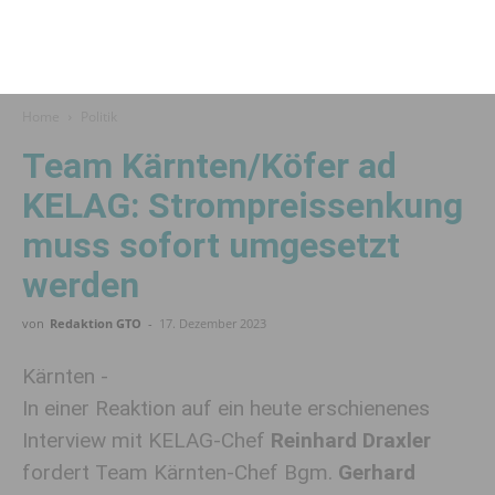
Home
Politik
Team Kärnten/Köfer ad
KELAG: Strompreissenkung
muss sofort umgesetzt
werden
von
Redaktion GTO
-
17. Dezember 2023
Kärnten -
In einer Reaktion auf ein heute erschienenes
Interview mit KELAG-Chef
Reinhard Draxler
fordert Team Kärnten-Chef Bgm.
Gerhard