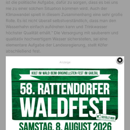
ist die politische Aufgabe, dafür zu sorgen, dass es bei uns
nie zu einer solchen Situation kommen wird. Auch der
Klimawandel spielt in diesem Zusammenhang eine sehr große
Rolle. Es ist nicht überall selbstverständlich, dass man den
Wasserhahn einfach aufdrehen kann und Trinkwasser
höchster Qualität erhält.“ Die Versorgung mit sauberem und
qualitativ hochwertigem Wasser sicherstellen, sei eine
elementare Aufgabe der Landesregierung, stellt Köfer
abschließend fest.
Anzeige
Vorheriger Artikel
Nächster Artikel
Kärnten aktiviert Warnstufe
Rettungshubschrauber im
für Hitzeschutzplan
Einsatz:
Frontalzusammenstoß auf
Alm Weg
AKTUELLES