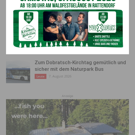
Große Nachfrage: Kärnten erweitert
Streunerkatzen-Kastrationsprojekt
7. August 2026
Leute
„Sein Charakter bleibt unersetzbar“ –
Fußballverein nimmt Abschied
7. August 2026
Aktuell
Zum Dobratsch-Kirchtag gemütlich und
sicher mit dem Naturpark Bus
7. August 2026
Leute
Anzeige