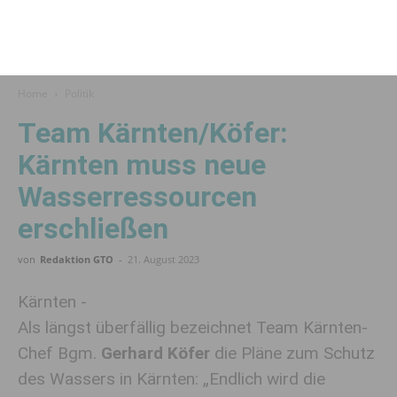
Home
Politik
Team Kärnten/Köfer:
Kärnten muss neue
Wasserressourcen
erschließen
von
Redaktion GTO
-
21. August 2023
Kärnten -
Als längst überfällig bezeichnet Team Kärnten-
Chef Bgm.
Gerhard Köfer
die Pläne zum Schutz
des Wassers in Kärnten: „Endlich wird die