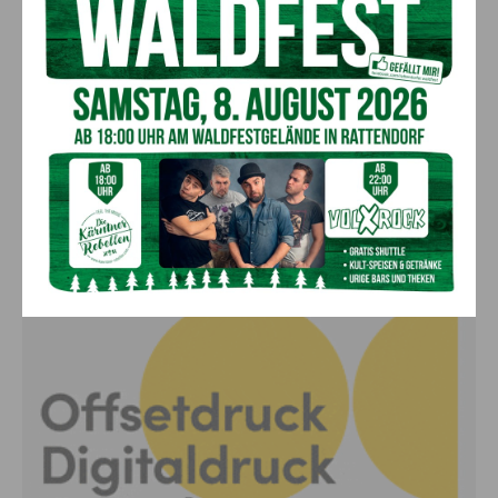
Bargeld im Bankomaten vergessen –
Polizei bittet um Hinweise
7. August 2026
Aktuell
Lienz: Bub (4) nach Badeunfall
reanimiert – Polizei sucht Zeugen
7. August 2026
Aktuell
Anzeige