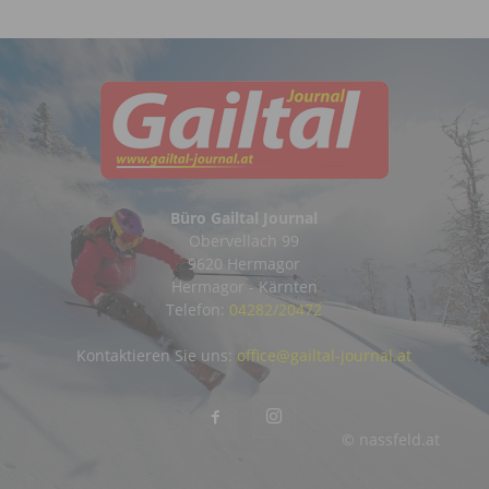
Büro Gailtal Journal
Obervellach 99
9620 Hermagor
Hermagor - Kärnten
Telefon:
04282/20472
Kontaktieren Sie uns:
office@gailtal-journal.at
© nassfeld.at