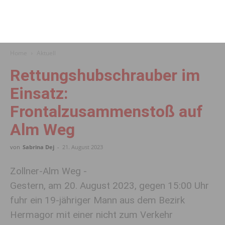
Home
Aktuell
Rettungshubschrauber im
Einsatz:
Frontalzusammenstoß auf
Alm Weg
von
Sabrina Dej
-
21. August 2023
Zollner-Alm Weg -
Gestern, am 20. August 2023, gegen 15:00 Uhr
fuhr ein 19-jähriger Mann aus dem Bezirk
Hermagor mit einer nicht zum Verkehr