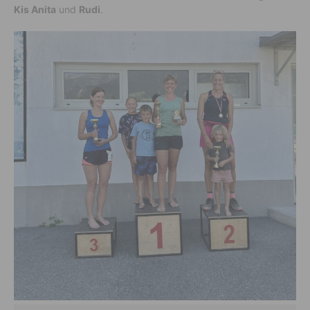
Kis Anita
und
Rudi
.