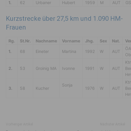
1.
62
Urbaner
Hubert
1959
M
AUT
GS
Kurzstrecke über 27,5 km und 1.090 HM-
Frauen
Rg.
St.Nr.
Nachname
Vorname
Jhg.
Sex
Nat.
Ve
ÖA
1.
68
Eineter
Martina
1992
W
AUT
Obe
Ktn
2.
53
Groinig MA
Ivonne
1991
W
AUT
Be
Hm
Ktn
Sonja
3.
58
Kucher
1976
W
AUT
Be
Hm
Vorheriger Artikel
Nächster Artikel