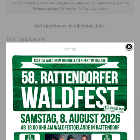
Die schnellsten Damen der Langstrecke. Am Bild v.l.: Sabrina Dej, Kathrin
Polleter und Leni Schneider. (c) Leni Schneider
Auf eine Neues im nächsten Jahr.
Text: Sepp Lederer
Anzeige
Zeitenliste
Langstrecke über 45,7 km und 2.273 HM-
Männer
Rg.
St.Nr.
Nachname
Vorname
Jhg.
Sex
Nat.
1.
72
Hochenwarter
Christoph
1990
M
AUT
2.
70
Viertler
Roland
1998
M
AUT
Michael