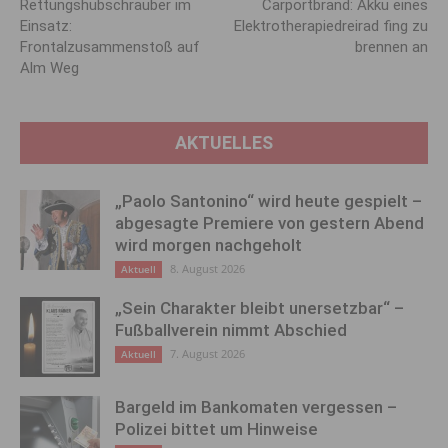
Rettungshubschrauber im
Carportbrand: Akku eines
Einsatz:
Elektrotherapiedreirad fing zu
Frontalzusammenstoß auf
brennen an
Alm Weg
AKTUELLES
„Paolo Santonino“ wird heute gespielt –
abgesagte Premiere von gestern Abend
wird morgen nachgeholt
8. August 2026
Aktuell
„Sein Charakter bleibt unersetzbar“ –
Fußballverein nimmt Abschied
7. August 2026
Aktuell
Bargeld im Bankomaten vergessen –
Polizei bittet um Hinweise