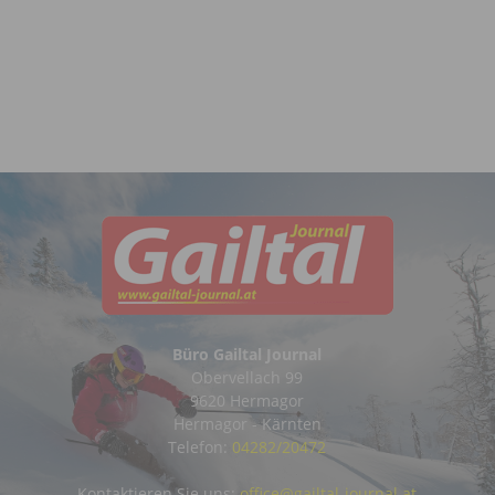
Büro Gailtal Journal
Obervellach 99
9620 Hermagor
Hermagor - Kärnten
Telefon:
04282/20472
Kontaktieren Sie uns:
office@gailtal-journal.at