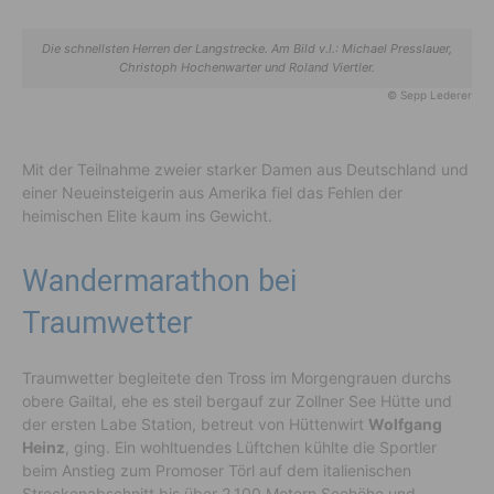
Die schnellsten Herren der Langstrecke. Am Bild v.l.: Michael Presslauer,
Christoph Hochenwarter und Roland Viertler.
© Sepp Lederer
Mit der Teilnahme zweier starker Damen aus Deutschland und
einer Neueinsteigerin aus Amerika fiel das Fehlen der
heimischen Elite kaum ins Gewicht.
Wandermarathon bei
Traumwetter
Traumwetter begleitete den Tross im Morgengrauen durchs
obere Gailtal, ehe es steil bergauf zur Zollner See Hütte und
der ersten Labe Station, betreut von Hüttenwirt
Wolfgang
Heinz
, ging. Ein wohltuendes Lüftchen kühlte die Sportler
beim Anstieg zum Promoser Törl auf dem italienischen
Streckenabschnitt bis über 2.100 Metern Seehöhe und