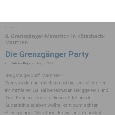
Home
Sport
8. Grenzgänger-Marathon in Kötschach-
Mauthen
Die Grenzgänger Party
von
Sabrina Dej
-
21. August 2023
Bergsteigerdorf Mauthen -
Wer von den heimischen und hier vor allem der
im mittleren Gailtal beheimaten Berggehern und
Trail Runnern ein sportliches Erlebnis der
Superlative erleben wollte, kam zum achten
Grenzgänger Marathon. Es waren tatsächlich