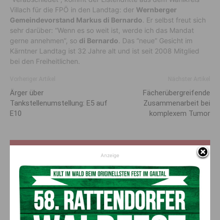
Villach für die FPÖ in den Landtag: der
Wernberger
Gemeindevorstand Markus di Bernardo
. Er selbst freut sich
sehr darüber: “Wenn es so weit ist, werde ich das Mandat
gerne annehmen”, so
di Bernardo
. Das “neue” Gesicht im
Kärntner Landtag ist 32 Jahre alt und ist seit 2008 Mitglied
bei den Freiheitlichen.
Vorheriger Artikel
Nächster Artikel
Ärger über
Fächerübergreifende
Tankstellenumstellung: E5 auf
Zusammenarbeit bei
E10
komplexem Tumor
AKTUELLES
Anzeige
Neu: Sölle Bike Tröpolach
8. August 2026
ANZEIGE