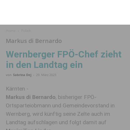
Home
Politik
Markus di Bernardo
Wernberger FPÖ-Chef zieht
in den Landtag ein
von
Sabrina Dej
-
29. März 2023
Kärnten -
Markus di Bernardo
, bisheriger FPÖ-
Ortsparteiobmann und Gemeindevorstand in
Wernberg, wird künftig seine Zelte auch im
Landtag aufschlagen und folgt damit auf