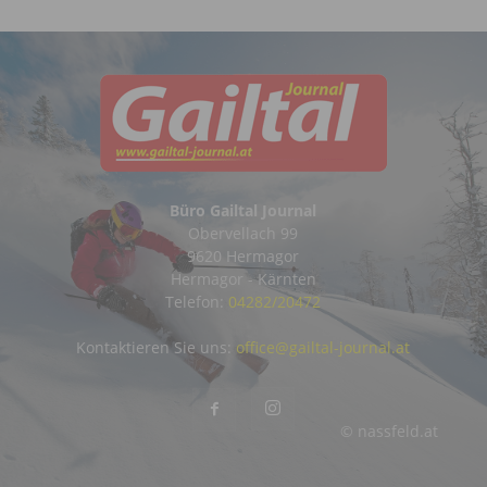
Büro Gailtal Journal
Obervellach 99
9620 Hermagor
Hermagor - Kärnten
Telefon:
04282/20472
Kontaktieren Sie uns:
office@gailtal-journal.at
© nassfeld.at