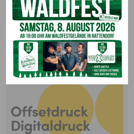
„Paolo Santonino“ wird heute gespielt –
abgesagte Premiere von gestern Abend
wird morgen nachgeholt
8. August 2026
Aktuell
Schulgemeindeverband Hermagor
investiert vier Millionen Euro in moderne
Bildungs- und Sportinfrastruktur
8. August 2026
ANZEIGE
Anzeige