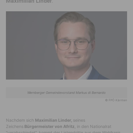
Maximilian Linder
.
Wernberger Gemeindevorstand Markus di Bernardo
© FPÖ Kärnten
Nachdem sich
Maximilian Linder,
seines
Zeichens
Bürgermeister von Afritz
, in den Nationalrat
“verabschiedet”, kommt der Listendritte aus dem Wahlkreis