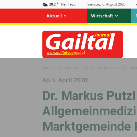
C
28.2
Samstag, 8. August 2026
Hermagor
Aktuell
Wirtschaft
Gailtal
Journal
Home
Top Beitrag
Dr. Markus Putzl als Allgeme
Ab 1. April 2020:
Dr. Markus Putzl
Allgemeinmedizin
Marktgemeinde 