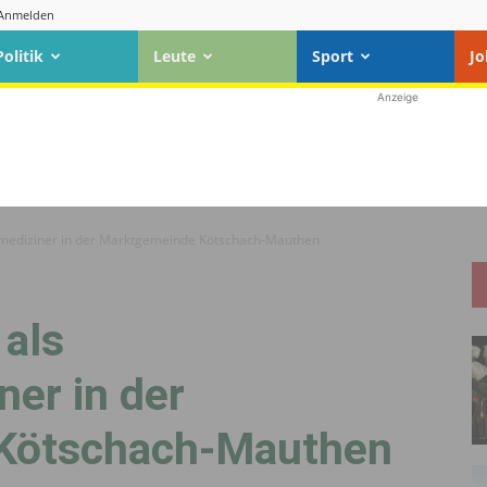
Anmelden
Politik
Leute
Sport
Jo
Anzeige
inmediziner in der Marktgemeinde Kötschach-Mauthen
 als
er in der
Kötschach-Mauthen