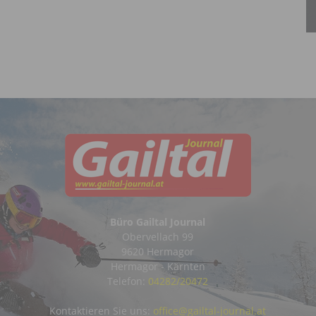
Büro Gailtal Journal
Obervellach 99
9620 Hermagor
Hermagor - Kärnten
Telefon:
04282/20472
Kontaktieren Sie uns:
office@gailtal-journal.at