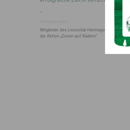
+
Vorheriger Artikel
Mitglieder des Lionsclub Hermagor unterstütz
die Aktion „Essen auf Rädern“