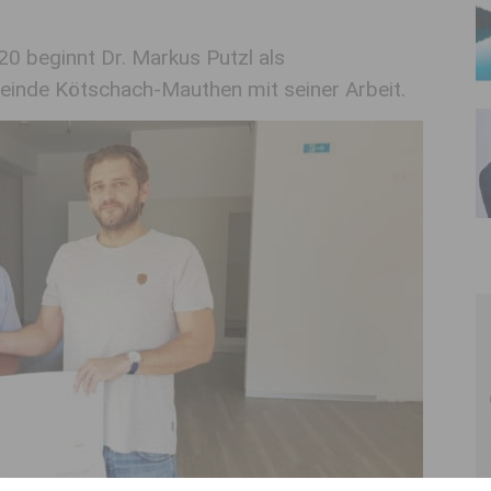
0 beginnt Dr. Markus Putzl als
einde Kötschach-Mauthen mit seiner Arbeit.