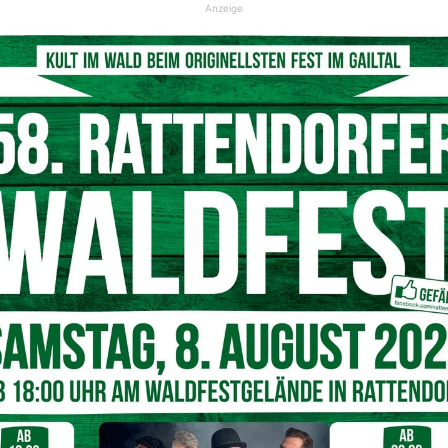
Anzeige
tlieb in den Ordinationsräumlichkeiten im Rathaus (Archivaufnahme)
ngsarbeiten durch die Marktgemeinde als
ten Wochen die Ordination sehr ansprechend
 notwendigen technischen medizinischen
te stehen seine beiden Mitarbeiterinnen
. Mit den beiden praktischen Ärzten sowie
it die medizinische Versorgung für die
im Oberen Gail- und Lesachtal wie früher
Hartlieb: „Wie wichtig die Besetzung der 2.
s für unsere Region ist, zeigt uns gerade die
chen Dr. Putzl alles Gute und eine
en.“