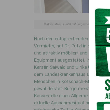
Bild: Dr. Markus Putzl mit Bürgermeister Walter Har
Nach den entsprechenden Adaptieru
Vermieter, hat Dr. Putzl in den letz
und attraktiv möbliert und mit dem
Equipment ausgestattet. Ihm zur Sei
Kerstin Saiwald und Ulrike Unterwelz
dem Landeskrankenhaus Laas ist som
Menschen in Kötschach-Mauthen und 
gewährleistet. Bürgermeister Walter 
Kassestelle eines Allgemeinmediziner
aktuelle Ausnahmesituation. Wir wüns
erfolgreiche Zeit in Kötschach-Mauth