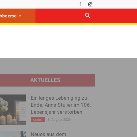
bboerse
AKTUELLES
Ein langes Leben ging zu
Ende: Anna Stulier im 106.
Lebensjahr verstorben
8. August 2026
Aktuell
Neues aus dem