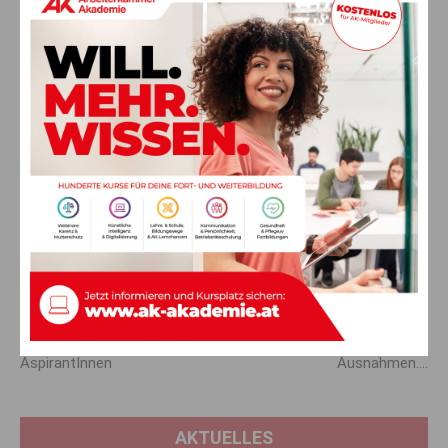
Kollegen können sich weiterhin
das Leben leisten
Andreas Laaber, Verhandler für die Gewerkschaft GPA
,
sagt: „Dieser Abschluss sichert den Beschäftigten die
Kaufkraft und ermöglicht, dass sich die Kollegen weiterhin ihr
Leben leisten können.“ Ins gleiche Horn stößt
Michaela
Guglberger, Verhandlerin für die Gewerkschaft vida
: „Im
karitativen Bereich arbeiten viele Teilzeitbeschäftigte, für die
die Teuerung besonders zuschlägt. Deshalb war es uns
wichtig, dass sich Mehrarbeit für diese verstärkt lohnt.“
Vorheriger Artikel
Nächster Artikel
Landespolizeidirektion:
Ohne Foto droht die E-Card-
Feierliche Angelobung der
Sperre: Es gibt aber auch
AspirantInnen
Ausnahmen….
AKTUELLES