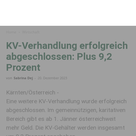
Home
Wirtschaft
KV-Verhandlung erfolgreich
abgeschlossen: Plus 9,2
Prozent
von
Sabrina Dej
-
20. Dezember 2023
Kärnten/Österreich -
Eine weitere KV-Verhandlung wurde erfolgreich
abgeschlossen. Im gemeinnützigen, karitativen
Bereich gibt es ab 1. Jänner österreichweit
mehr Geld. Die KV-Gehälter werden insgesamt