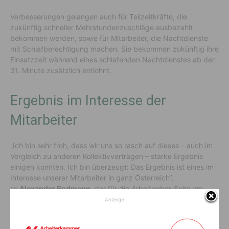
Verbesserungen gelangen auch für Teilzeitkräfte, die
zukünftig schneller Mehrstundenzuschläge ausbezahlt
bekommen werden, sowie für Mitarbeiter, die Nachtdienste
mit Schlafberechtigung machen. Sie bekommen zukünftig ihre
Einsatzzeit während eines schlafenden Nachtdienstes ab der
31. Minute zusätzlich entlohnt.
Ergebnis im Interesse der
Mitarbeiter
„Ich bin sehr froh, dass wir uns so rasch auf dieses – auch im
Vergleich zu anderen Kollektivverträgen – starke Ergebnis
einigen konnten. Ich bin überzeugt: Das Ergebnis ist eines im
Interesse unserer Mitarbeiter in ganz Österreich“,
so
Alexander Bodmann
, der für die Arbeitgeber-Seite am
Verhandlungstisch saß.
Anzeige