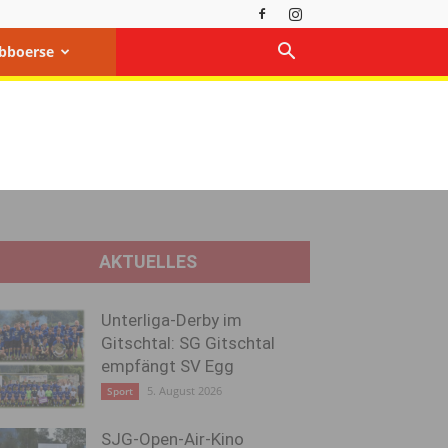
bboerse
AKTUELLES
Unterliga-Derby im
Gitschtal: SG Gitschtal
empfängt SV Egg
5. August 2026
Sport
SJG-Open-Air-Kino