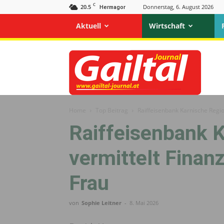
C
20.5
Donnerstag, 6. August 2026
Hermagor
Aktuell
Wirtschaft
Gailtal
Journal
Home
Top Beitrag
Raiffeisenbank Karnische Regio
Raiffeisenbank 
vermittelt Finan
Frau
von
Sophie Leitner
-
8. Mai 2026