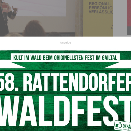
Anzeige
 Stimme“ und zeigte, wie Stimme und Auftreten die persönliche Wirkung
 (c) Raiffeisenbank Karnische Region
rischen Spezialitäten
und
persönlichen Gesprächen
in
nk Karnische Region
zieht eine sehr positive Bilanz und
 gelungenen Veranstaltungen.