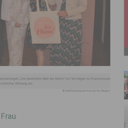
anstaltungen „Die fabelhafte Welt der Marie“ mit Vorträgen zu Finanzwissen
rsönlicher Wirkung ein
© Raiffeisenbank Karnische Region
 Frau