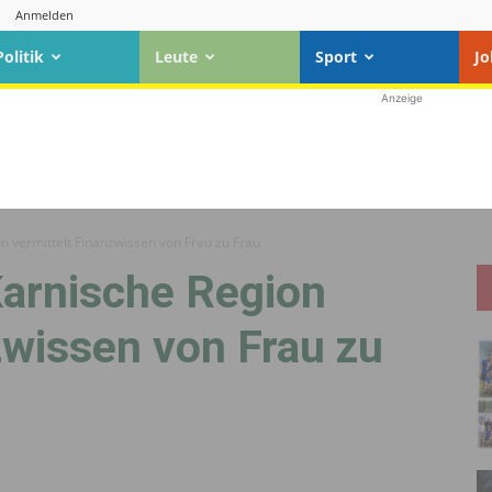
Anmelden
Politik
Leute
Sport
Jo
Anzeige
n vermittelt Finanzwissen von Frau zu Frau
Karnische Region
zwissen von Frau zu