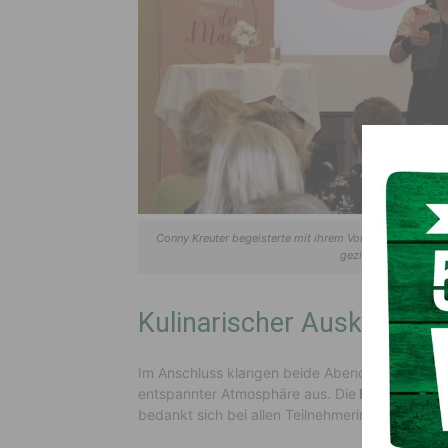
Conny Kreuter begeisterte mit ihrem Vortrag „Macht der
gezielt beeinflussen
Kulinarischer Ausklang
Im Anschluss klangen beide Abende bei
kulina
entspannter Atmosphäre aus. Die
Raiffeisenba
bedankt sich bei allen Teilnehmerinnen für die