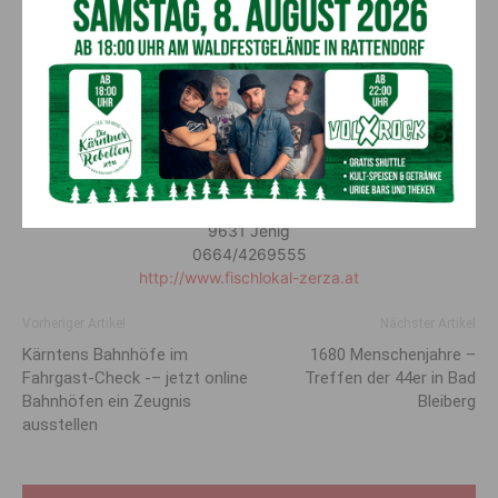
Zerza’s Fischlokal
Anraun 2
9631 Jenig
0664/4269555
http://www.fischlokal-zerza.at
Vorheriger Artikel
Nächster Artikel
Kärntens Bahnhöfe im
1680 Menschenjahre –
Fahrgast-Check -– jetzt online
Treffen der 44er in Bad
Bahnhöfen ein Zeugnis
Bleiberg
ausstellen