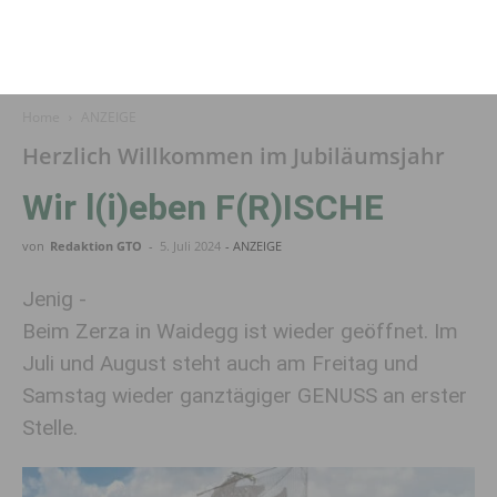
Home
ANZEIGE
Herzlich Willkommen im Jubiläumsjahr
Wir l(i)eben F(R)ISCHE
von
Redaktion GTO
-
5. Juli 2024
- ANZEIGE
Jenig -
Beim Zerza in Waidegg ist wieder geöffnet. Im
Juli und August steht auch am Freitag und
Samstag wieder ganztägiger GENUSS an erster
Stelle.