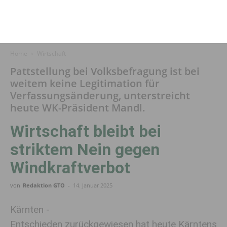
Home
Wirtschaft
Pattstellung bei Volksbefragung ist bei
weitem keine Legitimation für
Verfassungsänderung, unterstreicht
heute WK-Präsident Mandl.
Wirtschaft bleibt bei
striktem Nein gegen
Windkraftverbot
von
Redaktion GTO
-
14. Januar 2025
Kärnten -
Entschieden zurückgewiesen hat heute Kärntens