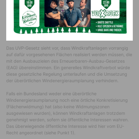
wäre mit dem Gleichheitsgrundsatz unvereinbar und daher
verfassungswidrig.
3. Verstoß gegen das UVP- Gesetz –
nationales Recht
Das UVP-Gesetz sieht vor, dass Windkraftanlagen vorrangig
auf dafür vorgesehenen Flächen realisiert werden müssen, die
mit den Ausbauzielen des Erneuerbaren-Ausbau-Gesetzes
(EAG) übereinstimmen. Ein generelles Windkraftverbot würde
diese gesetzliche Regelung unterlaufen und die Umsetzung
der überörtlichen Windenergieraumplanung verhindern.
Falls ein Bundesland weder eine überörtliche
Windenergieraumplanung noch eine örtliche Konkretisierung
(Flächenwidmung) hat (also keine Widmungszonen
ausgewiesen wurden), können Windkraftanlagen trotzdem
genehmigt werden, sofern sie öffentliche Interessen wahren.
Das überwiegende öffentliche Interesse wird hier vom EU-
Recht angeordnet (siehe Punkt 1).