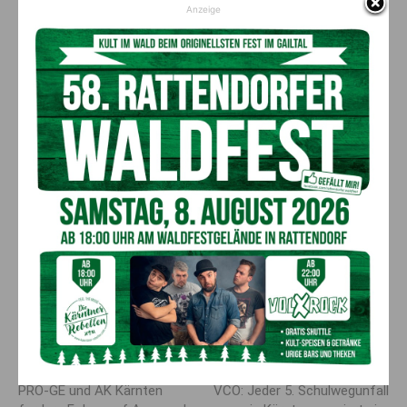
Anzeige
Tag des sauberen Naturparks
Samstag, 7. September 2024
| 10:00 Uhr bis ca. 16:00 Uhr
Villacher Alpenstraße, Parkplatz 11, Rosstratte
Helfen Sie uns, bei unserer Flurreinigungsaktion den
Naturpark sauber zu halten und von Müll und Unrat zu
befreien. Müllsäcke werden zur Verfügung gestellt. Zum
Abschluss gibt es für alle Helfer*innen eine kleine Stärkung.
Ausgabe der Müllsäcke ab 10:00 Uhr
Vorheriger Artikel
Nächster Artikel
PRO-GE und AK Kärnten
VCÖ: Jeder 5. Schulwegunfall