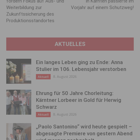
fordern Fokus auf Aus- und
in Kärnten passierte im
Weiterbildung zur
Vorjahr auf einem Schutzweg!
Zukunftssicherung des
Produktionsstandortes
AKTUELLES
Ein langes Leben ging zu Ende: Anna
Stulier im 106. Lebensjahr verstorben
8. August 2026
Aktuell
Ehrung für 50 Jahre Chorleitung:
Kärntner Lorbeer in Gold für Herwig
Schwarz
8. August 2026
Aktuell
„Paolo Santonino“ wird heute gespielt –
abgesagte Premiere von gestern Abend