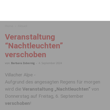
Home
Aktuell
Veranstaltung
“Nachtleuchten”
verschoben
von
Barbara Zobernig
-
4. September 2024
Villacher Alpe -
Aufgrund des angesagten Regens für morgen
wird die
Veranstaltung „Nachtleuchten“
von
Donnerstag auf Freitag, 6. September
verschoben
!