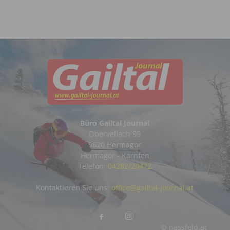
Büro Gailtal Journal
Obervellach 99
9620 Hermagor
Hermagor - Kärnten
Telefon:
04282/20472
Kontaktieren Sie uns:
office@gailtal-journal.at
© nassfeld.at