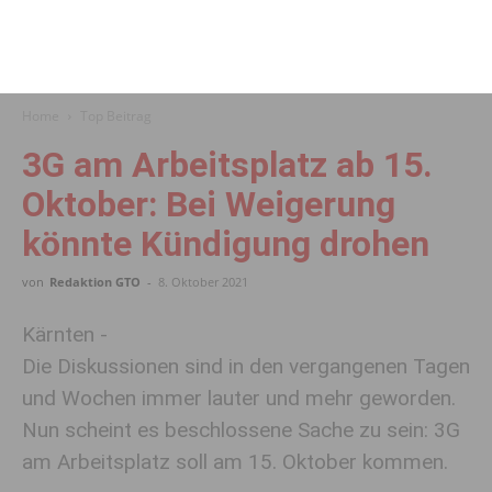
Home
Top Beitrag
3G am Arbeitsplatz ab 15.
Oktober: Bei Weigerung
könnte Kündigung drohen
von
Redaktion GTO
-
8. Oktober 2021
Kärnten -
Die Diskussionen sind in den vergangenen Tagen
und Wochen immer lauter und mehr geworden.
Nun scheint es beschlossene Sache zu sein: 3G
am Arbeitsplatz soll am 15. Oktober kommen.