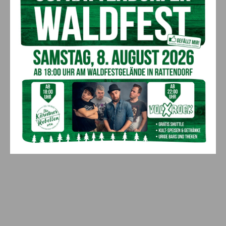
9. August 2026
ANZEIGE
Ein langes Leben ging zu Ende: Anna
Stulier im 106. Lebensjahr verstorben
8. August 2026
Aktuell
Neues aus dem Almwellness-Resort
Tuffbad
8. August 2026
ANZEIGE
Anzeige