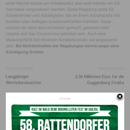
einer Woche müsse am Arbeitsplatz also wohl bereits ein 3G-
Nachweis vorgewiesen werden. Diese Regelung gelte für
Arbeitnehmer und Arbeitgeber, die an ihrem Arbeitsplatz mit
Kunden oder Kollegen zusammentreffen könnten. Diese
müssen ab dann also entweder geimpft, genesen oder
negativ auf das Coronavirus getestet sein. Auch eine
Maskenpflicht bei direktem Kundenkontakt soll angedacht
sein.
Bei Nichteinhalten der Regelungen könne sogar eine
Kündigung drohen.
Vorheriger Artikel
Nächster Artikel
Langjähriger
2,56 Millionen Euro für die
Wetterbeobachter
Guggenberg Straße
Anzeige
AKTUELLES
Ferragosto – Viva la Carnica® – Feiern
wie die Italiener!