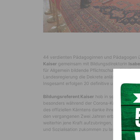
44 verdienten Pädagoginnen und Pädagogen üb
Kaiser
gemeinsam mit Bildungsdirektorin
Isabe
für Allgemein bildende Pflichtschulen (APS), L
Landesregierung die Dekrete anlässlich der Beste
Insgesamt erfolgen 20 definitive und 24 provis
Bildungsreferent Kaiser
hob in seiner Anspra
besonders während der Corona-Krise hervor. „I
des offiziellen Kärntens danke ihnen für die Le
den vergangenen Zwei Jahren erbracht haben. I
weiterhin jene Kraft aufzubringen, die notwend
und Sozialisation zukommen zu lassen“, sagte K