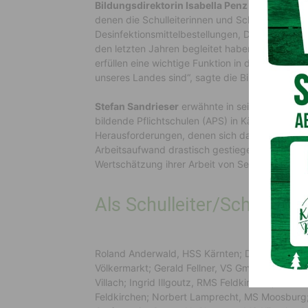
Bildungsdirektorin Isabella Penz
verwies auf d
denen die Schulleiterinnen und Schulleiter auf
Desinfektionsmittelbestellungen, Digitalisierung
den letzten Jahren begleitet haben. In erster 
erfüllen eine wichtige Funktion in der Gesellsc
unseres Landes sind“, sagte die Bildungsdirekto
Stefan Sandrieser
erwähnte in seiner Funktion 
bildende Pflichtschulen (APS) in Kärnten, die 
Herausforderungen, denen sich das Lehrpersona
Arbeitsaufwand drastisch gestiegen. Die heutige
Wertschätzung ihrer Arbeit von Seiten des Land
Als Schulleiter/Schulleite
Roland Anderwald, HSS Kärnten; Daniela Bux
Völkermarkt; Gerald Fellner, VS Gmünd; Michae
Villach; Ingrid Illgoutz, RMS Feldkirchen; Elisa
Feldkirchen; Norbert Lamprecht, MS Moosburg; 