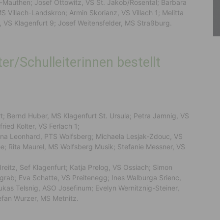
Mauthen; Josef Ottowitz, VS St. Jakob/Rosental; Barbara
S Villach-Landskron; Armin Skorianz, VS Villach 1; Melitta
t, VS Klagenfurt 9; Josef Weitensfelder, MS Straßburg.
ter/Schulleiterinnen bestellt
; Bernd Huber, MS Klagenfurt St. Ursula; Petra Jamnig, VS
ied Kolter, VS Ferlach 1;
 Nina Leonhard, PTS Wolfsberg; Michaela Lesjak-Zdouc, VS
ee; Rita Maurel, MS Wolfsberg Musik; Stefanie Messner, VS
dreitz, Sef Klagenfurt; Katja Prelog, VS Ossiach; Simon
ngrab; Eva Schatte, VS Preitenegg; Ines Walburga Srienc,
 Lukas Telsnig, ASO Josefinum; Evelyn Wernitznig-Steiner,
fan Wurzer, MS Metnitz.