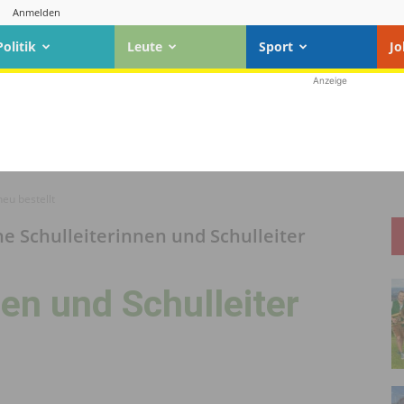
Anmelden
Politik
Leute
Sport
Jo
Anzeige
neu bestellt
he Schulleiterinnen und Schulleiter
nen und Schulleiter