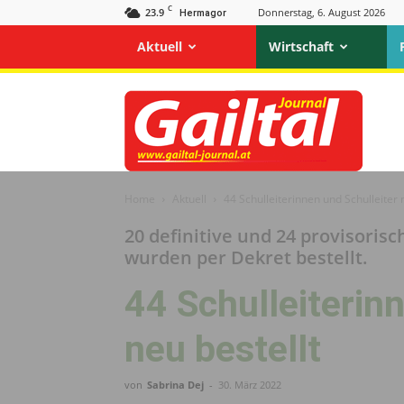
C
23.9
Donnerstag, 6. August 2026
Hermagor
Aktuell
Wirtschaft
Gailtal
Journal
Home
Aktuell
44 Schulleiterinnen und Schulleiter 
20 definitive und 24 provisorisc
wurden per Dekret bestellt.
44 Schulleiterin
neu bestellt
von
Sabrina Dej
-
30. März 2022