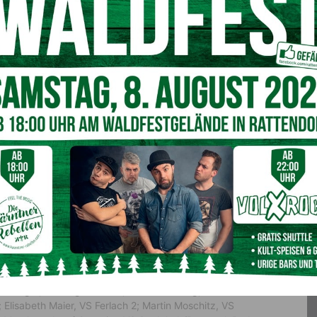
ie vielen zusätzlichen administrativen Aufgaben, mit
grund der Pandemie konfrontiert wurden. „Testregime,
 und Listenerstellungen sind nur einige Begriffe, die uns in
Linie sind sie aber nicht Manager, sondern Pädagogen und
haft, da die heutigen Schülerinnen und Schüler die Zukunft
rin.
als Vorsitzender des Zentralausschusses für Allgemein
sich permanent steigernden administrativen
l an den Schulen stellen muss. „Schon vor Corona ist der
 Dekretverleihung im Spiegelsaal ist eine wirkliche
es“, betonte Sandrieser.
rinnen bestellt wurden:
baum, MS Nockberge-Patergassen; Hermann Enzi, MS
l Hansche, VS Klagenfurt 12; Manfred Heissenberger, PTS
beth Jäger, VS Klagenfurt 14; Barbara Kullnig, VS
Elisabeth Maier, VS Ferlach 2; Martin Moschitz, VS