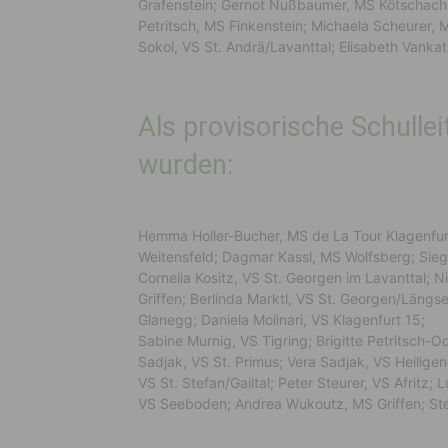
Grafenstein; Gernot Nußbaumer, MS Kötschach-
Petritsch, MS Finkenstein; Michaela Scheurer, M
Sokol, VS St. Andrä/Lavanttal; Elisabeth Vanka
Als provisorische Schullei
wurden:
Hemma Holler-Bucher, MS de La Tour Klagenfurt
Weitensfeld; Dagmar Kassl, MS Wolfsberg; Siegfr
Cornelia Kositz, VS St. Georgen im Lavanttal;
Griffen; Berlinda Marktl, VS St. Georgen/Längs
Glanegg; Daniela Molinari, VS Klagenfurt 15;
Sabine Murnig, VS Tigring; Brigitte Petritsch-O
Sadjak, VS St. Primus; Vera Sadjak, VS Heilige
VS St. Stefan/Gailtal; Peter Steurer, VS Afritz;
VS Seeboden; Andrea Wukoutz, MS Griffen; Ste