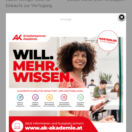
Einkäufe zur Verfügung
Anzeige
AKTUELLES
Ein langes Leben ging zu Ende: Anna
Stulier im 106. Lebensjahr verstorben
8. August 2026
Aktuell
Ehrung für 50 Jahre Chorleitung:
Kärntner Lorbeer in Gold für Herwig
Schwarz
8. August 2026
Aktuell
„Paolo Santonino“ wird heute gespielt –
abgesagte Premiere von gestern Abend
wird morgen nachgeholt
8. August 2026
Aktuell