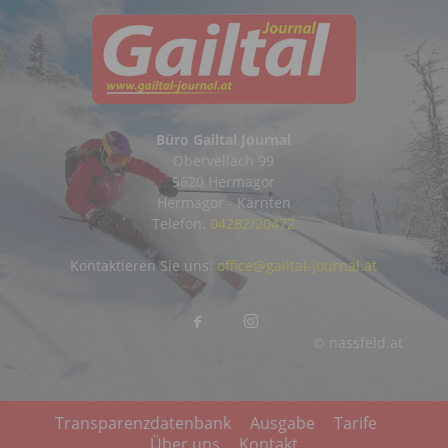
Büro Gailtal Journal
Obervellach 99
9620 Hermagor
Hermagor - Kärnten
Telefon:
04282/20472
Kontaktieren Sie uns:
office@gailtal-journal.at
© nassfeld.at
Transparenzdatenbank
Ausgabe
Tarife
Über uns
Kontakt