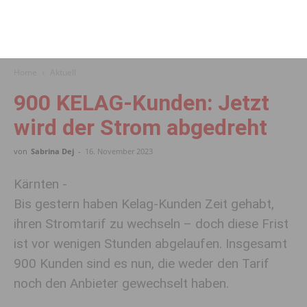
Home
Aktuell
900 KELAG-Kunden: Jetzt
wird der Strom abgedreht
von
Sabrina Dej
-
16. November 2023
Kärnten -
Bis gestern haben Kelag-Kunden Zeit gehabt,
ihren Stromtarif zu wechseln – doch diese Frist
ist vor wenigen Stunden abgelaufen. Insgesamt
900 Kunden sind es nun, die weder den Tarif
noch den Anbieter gewechselt haben.