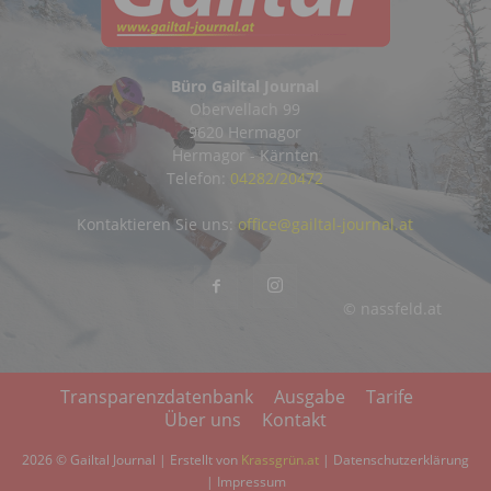
Büro Gailtal Journal
Obervellach 99
9620 Hermagor
Hermagor - Kärnten
Telefon:
04282/20472
Kontaktieren Sie uns:
office@gailtal-journal.at
© nassfeld.at
Transparenzdatenbank
Ausgabe
Tarife
Über uns
Kontakt
2026 © Gailtal Journal | Erstellt von
Krassgrün.at
|
Datenschutzerklärung
|
Impressum