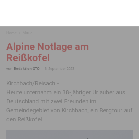
Home
Aktuell
Alpine Notlage am
Reißkofel
von
Redaktion GTO
-
6. September 2023
Kirchbach/Reisach -
Heute unternahm ein 38-jähriger Urlauber aus
Deutschland mit zwei Freunden im
Gemeindegebiet von Kirchbach, ein Bergtour auf
den Reißkofel.