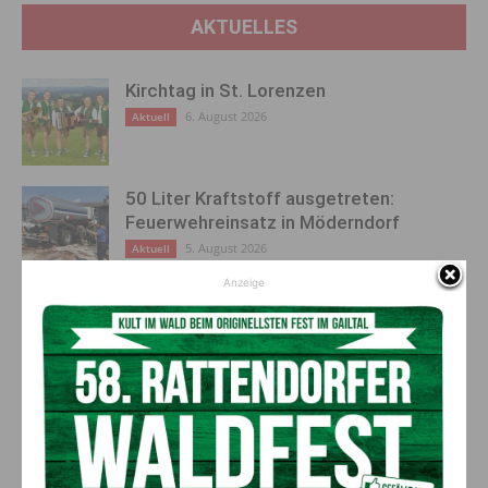
AKTUELLES
Kirchtag in St. Lorenzen
6. August 2026
Aktuell
50 Liter Kraftstoff ausgetreten:
Feuerwehreinsatz in Möderndorf
5. August 2026
Aktuell
Anzeige
Großeinsatz in Arnoldstein:
Grenzüberschreitende Suchaktion nach
Schweizer (67)
5. August 2026
Aktuell
Anzeige