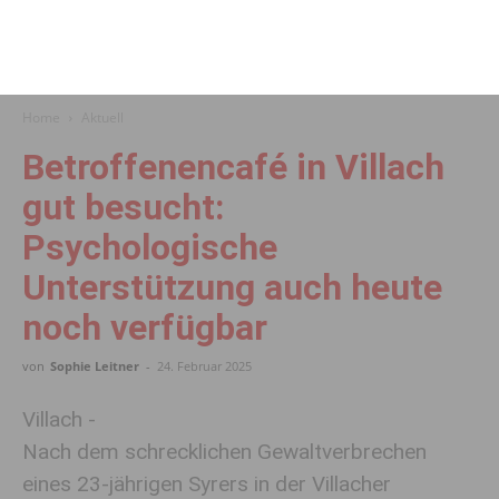
Home
Aktuell
Betroffenencafé in Villach
gut besucht:
Psychologische
Unterstützung auch heute
noch verfügbar
von
Sophie Leitner
-
24. Februar 2025
Villach -
Nach dem schrecklichen Gewaltverbrechen
eines 23-jährigen Syrers in der Villacher