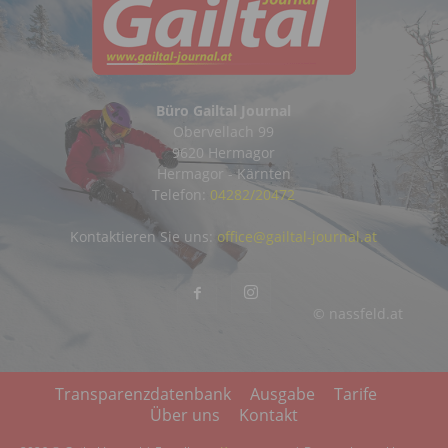
Büro Gailtal Journal
Obervellach 99
9620 Hermagor
Hermagor - Kärnten
Telefon:
04282/20472
Kontaktieren Sie uns:
office@gailtal-journal.at
© nassfeld.at
Transparenzdatenbank
Ausgabe
Tarife
Über uns
Kontakt