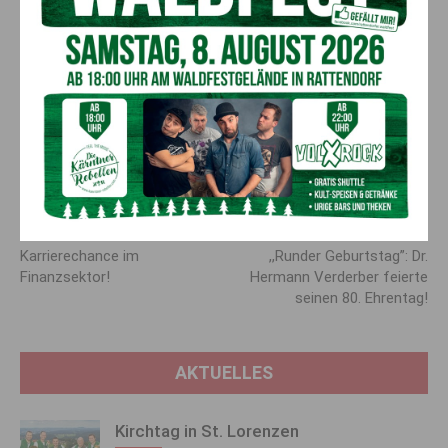
Auch heute noch geöffnet
Das Betroffenencafé ist auch noch heute,
24. Februar 2025
von 9-16 Uhr
für all jene geöffnet, die Unterstützung bei der
Verarbeitung dieser traumatischen Erlebnisse bzw. Ereignisse
benötigen.
Vorheriger Artikel
Nächster Artikel
Karrierechance im
,,Runder Geburtstag”: Dr.
Finanzsektor!
Hermann Verderber feierte
seinen 80. Ehrentag!
AKTUELLES
Kirchtag in St. Lorenzen