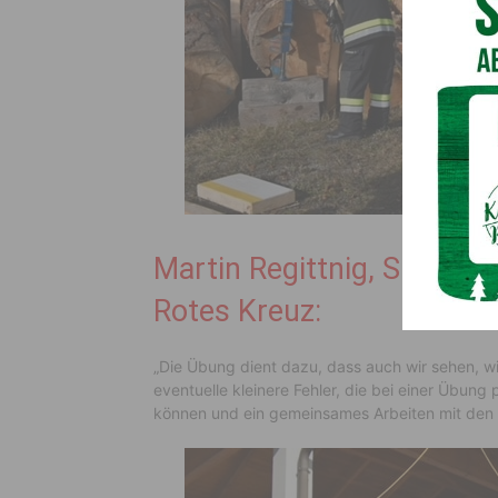
Martin Regittnig, SEG Ko
Rotes Kreuz:
„Die Übung dient dazu, dass auch wir sehen, wi
eventuelle kleinere Fehler, die bei einer Übung
können und ein gemeinsames Arbeiten mit den F