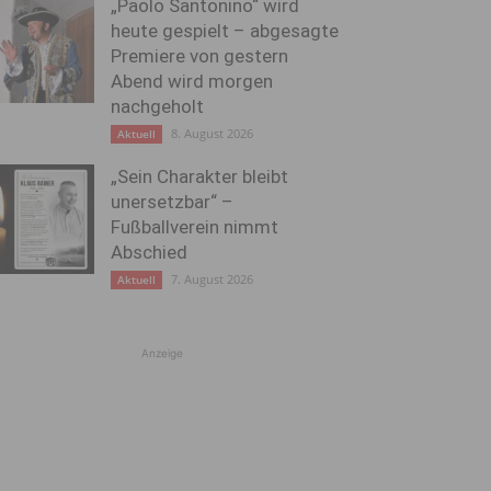
„Paolo Santonino“ wird
heute gespielt – abgesagte
Premiere von gestern
Abend wird morgen
nachgeholt
8. August 2026
Aktuell
„Sein Charakter bleibt
unersetzbar“ –
Fußballverein nimmt
Abschied
7. August 2026
Aktuell
Anzeige