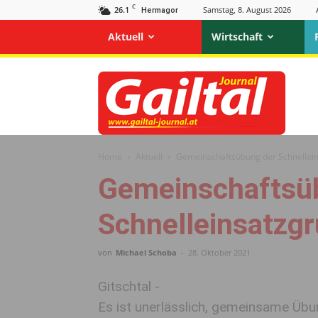
C
26.1
Samstag, 8. August 2026
Hermagor
Aktuell
Wirtschaft
Gailtal
Journal
Home
Aktuell
Gemeinschaftsübung der Schnellei
Gemeinschaftsü
Schnelleinsatzg
von
Michael Schoba
-
28. Oktober 2021
Gitschtal -
Es ist unerlässlich, gemeinsame Übu