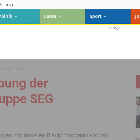
Anmelden
Politik
Leute
Sport
Jo
Anzeige
nsatzgruppe SEG
bung der
ruppe SEG
ngen mit anderen Blaulichtorganisationen