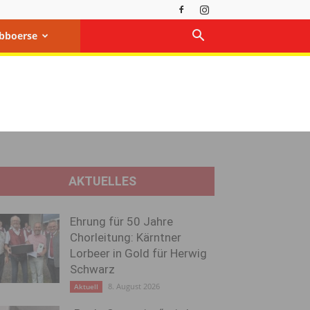
bboerse
AKTUELLES
Ehrung für 50 Jahre
Chorleitung: Kärntner
Lorbeer in Gold für Herwig
Schwarz
8. August 2026
Aktuell