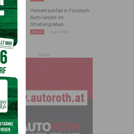
Verkehrsunfall in Förolach:
Auto landet im
Straßengraben
7. August 2026
Aktuell
Anzeige