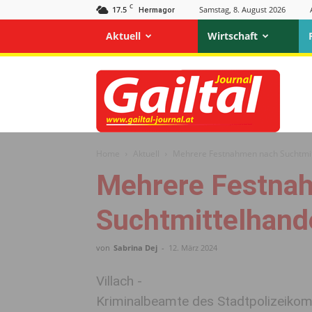
C
17.5
Samstag, 8. August 2026
Hermagor
Aktuell
Wirtschaft
Gailtal
Journal
Home
Aktuell
Mehrere Festnahmen nach Suchtmitt
Mehrere Festna
Suchtmittelhande
von
Sabrina Dej
-
12. März 2024
Villach -
Kriminalbeamte des Stadtpolizeikom