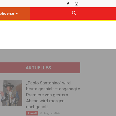
bboerse
AKTUELLES
„Paolo Santonino“ wird
heute gespielt – abgesagte
Premiere von gestern
Abend wird morgen
nachgeholt
8. August 2026
Aktuell