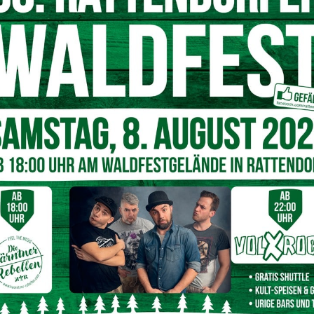
© Collage pixabay
enommen, sechs Männer und drei Frauen im Alter zwischen
her, slowenischer und griechischer Staatsbürgerschaft.
rere tausend Euro Bargeld und
n auf eine Vielzahl von illegalen Substanzen und
 Kilogramm Cannabiskraut, 1,5 Kilogramm Cannabis, etwa
engen Magic-Mushrooms, sowie Bargeld in mehreren
wurden Verpackungsmaterial, Drogenwaagen, verschiedene
Kategorie “B” ohne Seriennummer, eine gekürzte
Handgranatenzünder gefunden.
er