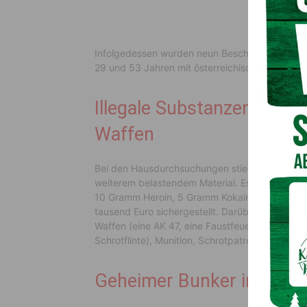
Infolgedessen wurden neun Beschuldigte festg
29 und 53 Jahren mit österreichischer, bosnisc
Illegale Substanzen, meh
Waffen
Bei den Hausdurchsuchungen stießen die Beamte
weiterem belastendem Material. Es wurden 1,5
10 Gramm Heroin, 5 Gramm Kokain, geringe M
tausend Euro sichergestellt. Darüber hinaus 
Waffen (eine AK 47, eine Faustfeuerwaffe der 
Schrotflinte), Munition, Schrotpatronen und 
Geheimer Bunker im Kell