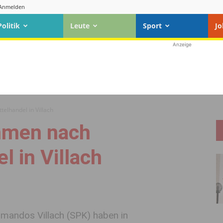
Anmelden
Politik
Leute
Sport
Jo
Anzeige
elhandel in Villach
hmen nach
l in Villach
mandos Villach (SPK) haben in