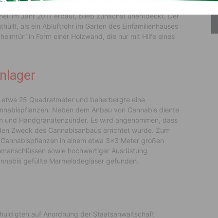
ines geheimen Bunkers im Keller eines 39-jährigen
nell im Jahr 2011 erbaut, blieb zunächst unentdeckt. Der
llt, als ein Abluftrohr im Garten des Einfamilienhauses
eimtür” in Form einer Holzwand, die nur mit Hilfe eines
enlager
er etwa 25 Quadratmeter und beherbergte eine
Cannabispflanzen. Neben dem Anbau von Cannabis diente
ion und Handgranatenzünder. Es wird angenommen, dass
r den Zweck des Cannabisanbaus errichtet wurde. Zum
 Cannabispflanzen in einem etwa 3×3 Meter großen
romanschlüssen sowie hochwertiger Ausrüstung
annabis gefüllte Marmeladegläser gefunden.
uldigten auf Anordnung der Staatsanwaltschaft