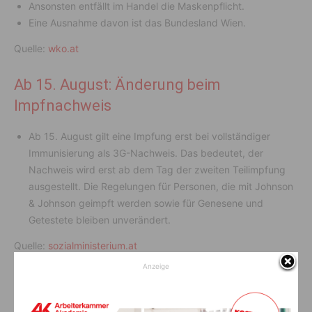
Ansonsten entfällt im Handel die Maskenpflicht.
Eine Ausnahme davon ist das Bundesland Wien.
Quelle:
wko.at
Ab 15. August: Änderung beim
Impfnachweis
Ab 15. August gilt eine Impfung erst bei vollständiger
Immunisierung als 3G-Nachweis. Das bedeutet, der
Nachweis wird erst ab dem Tag der zweiten Teilimpfung
ausgestellt. Die Regelungen für Personen, die mit Johnson
& Johnson geimpft werden sowie für Genesene und
Getestete bleiben unverändert.
Quelle:
sozialministerium.at
Anzeige
Heute tagt Corona-Taskforce