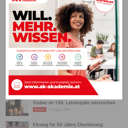
Am heutigen Donnerstagvormittag tagt die Corona-Taskforce.
Aufgrund der steigenden Infektionszahlen könnten weitere
Maßnahmen hinzukommen. Wir halten euch auf dem
Laufenden.
Vorheriger Artikel
Nächster Artikel
IKZ – Interkommunale
Verkehrsunfall auf der B111
Zusammenarbeit wird
ausgebaut
AKTUELLES
Ein langes Leben ging zu Ende: Anna
Stulier im 106. Lebensjahr verstorben
8. August 2026
Aktuell
Ehrung für 50 Jahre Chorleitung: