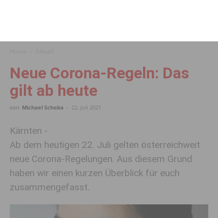
Home
Aktuell
Neue Corona-Regeln: Das
gilt ab heute
von
Michael Schoba
-
22. Juli 2021
Kärnten -
Ab dem heutigen 22. Juli gelten österreichweit
neue Corona-Regelungen. Aus diesem Grund
haben wir einen kurzen Überblick für euch
zusammengefasst.