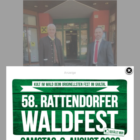
Anzeige
Stichwahl: Bgm. Hermann Jantschgi und Vizebgm.
Markus Salcher
Weißensee
Bürgermeister-Stichwahl zwischen
Karoline Turnschek
(ÖVP)
und
Paul Ertl
(BLW)