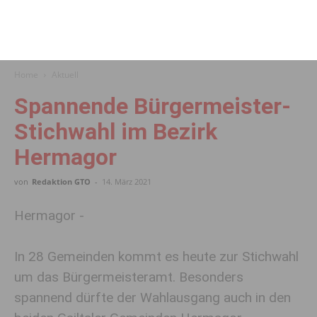
Home
Aktuell
Spannende Bürgermeister-
Stichwahl im Bezirk
Hermagor
von
Redaktion GTO
-
14. März 2021
Hermagor -
In 28 Gemeinden kommt es heute zur Stichwahl
um das Bürgermeisteramt. Besonders
spannend dürfte der Wahlausgang auch in den