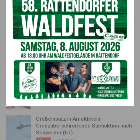
Megacoole
Frauen stärken Frauen
Sportveranstaltung “Gravel
Race”
AKTUELLES
Kirchtag in St. Lorenzen
6. August 2026
Aktuell
50 Liter Kraftstoff ausgetreten:
Feuerwehreinsatz in Möderndorf
5. August 2026
Aktuell
Großeinsatz in Arnoldstein:
Grenzüberschreitende Suchaktion nach
Schweizer (67)
5. August 2026
Aktuell