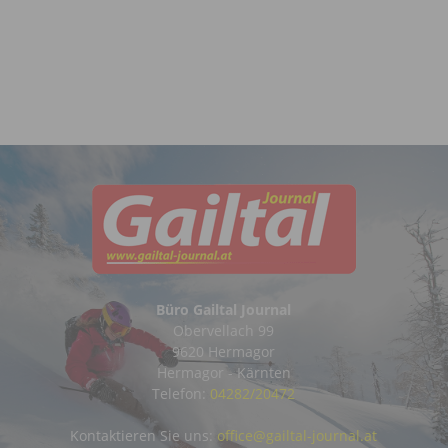
Büro Gailtal Journal
Obervellach 99
9620 Hermagor
Hermagor - Kärnten
Telefon:
04282/20472
Kontaktieren Sie uns:
office@gailtal-journal.at