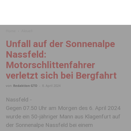
Home
Aktuell
Unfall auf der Sonnenalpe
Nassfeld:
Motorschlittenfahrer
verletzt sich bei Bergfahrt
von
Redaktion GTO
-
8. April 2024
Nassfeld -
Gegen 07.50 Uhr am Morgen des 6. April 2024
wurde ein 50-jähriger Mann aus Klagenfurt auf
der Sonnenalpe Nassfeld bei einem