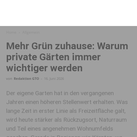
Home
Allgemein
Mehr Grün zuhause: Warum
private Gärten immer
wichtiger werden
von
Redaktion GTO
-
16. Juni 2026
Der eigene Garten hat in den vergangenen
Jahren einen höheren Stellenwert erhalten. Was
lange Zeit in erster Linie als Freizeitfläche galt,
wird heute stärker als Rückzugsort, Naturraum
und Teil eines angenehmen Wohnumfelds