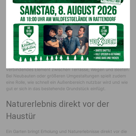
gepflegten Außenbereich wächst
Mit der stärkeren Wertschätzung für den eigenen Garten
steigt auch der Anspruch an dessen Gestaltung. Immer mehr
Hausbesitzer investieren bewusst in ihre Außenanlagen, um
Erholung, Alltagstauglichkeit und ein ansprechendes
Erscheinungsbild miteinander zu verbinden.
Dabei geht es längst nicht mehr nur um Optik. Rasenflächen
dienen als Spielfläche für Kinder, als Ruhezone oder als
verbindendes Element zwischen Terrasse, Wegen und Beeten.
Bei Neubauten oder größeren Umgestaltungen spielt zudem
eine Rolle, wie schnell ein Außenbereich nutzbar wird und wie
gut er sich in das bestehende Grundstück einfügt.
Naturerlebnis direkt vor der
Haustür
Ein Garten bringt Erholung und Naturerlebnisse direkt vor die