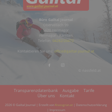
Büro Gailtal Journal
Obervellach 99
9620 Hermagor
Hermagor - Kärnten
Telefon:
04282/20472
Kontaktieren Sie uns:
office@gailtal-journal.at
© nassfeld.at
Transparenzdatenbank
Ausgabe
Tarife
Über uns
Kontakt
2026 © Gailtal Journal | Erstellt von
Krassgrün.at
|
Datenschutzerklärung
|
Impressum