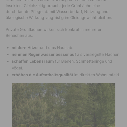
Insekten. Gleichzeitig braucht jede Grünfläche eine
durchdachte Pflege, damit Wasserbedarf, Nutzung und
ökologische Wirkung langfristig im Gleichgewicht bleiben.
Private Grünflächen wirken sich konkret in mehreren
Bereichen aus:
mildern Hitze
rund ums Haus ab.
nehmen Regenwasser besser auf
als versiegelte Flächen.
schaffen Lebensraum
für Bienen, Schmetterlinge und
Vögel.
erhöhen die Aufenthaltsqualität
im direkten Wohnumfeld.