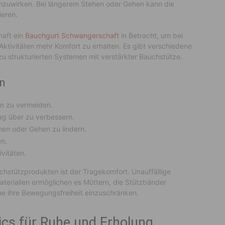
zuwirken. Bei längerem Stehen oder Gehen kann die
eren.
haft ein
Bauchgurt Schwangerschaft
in Betracht, um bei
 Aktivitäten mehr Komfort zu erhalten. Es gibt verschiedene
 zu strukturierten Systemen mit verstärkter Bauchstütze.
rn
n zu vermeiden.
Tag über zu verbessern.
hen oder Gehen zu lindern.
en.
ivitäten.
chstützprodukten ist der Tragekomfort. Unauffällige
Materialien ermöglichen es Müttern, die Stützbänder
ne ihre Bewegungsfreiheit einzuschränken.
ics für Ruhe und Erholung