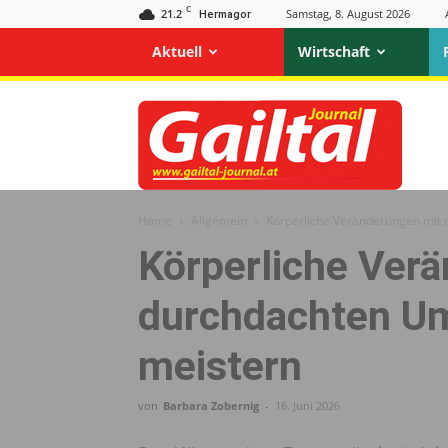
C
21.2
Samstag, 8. August 2026
Hermagor
Aktuell
Wirtschaft
Gailtal
Journal
Home
Allgemein
Körperliche Veränderungen mit
Körperliche Ver
durchdachten U
meistern
von
Barbara Zobernig
-
16. Juni 2026