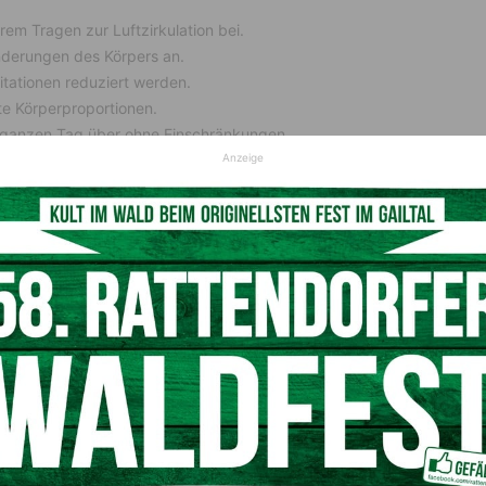
em Tragen zur Luftzirkulation bei.
nderungen des Körpers an.
ritationen reduziert werden.
te Körperproportionen.
 ganzen Tag über ohne Einschränkungen.
Anzeige
ern auch vielseitig. Viele Stützkleidungsstücke bieten
der gesamten Schwangerschaft, Stillzeit, beim Schlafen
 dass man etwas austauschen muss.
d Alltagsbeweglichkeit
ie Brüste schwerer und empfindlicher, was die Schultern,
lastet. Die richtige Unterstützung ist wichtig für Haltung
h wichtiger. Stützende Kleidung für Schwangere kann so
sübt und sich den ganzen Tag über natürlich und
aft, da sie sich der Brustform anpassen, ohne