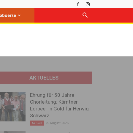
bboerse
AKTUELLES
Ehrung für 50 Jahre
Chorleitung: Kärntner
Lorbeer in Gold für Herwig
Schwarz
8. August 2026
Aktuell