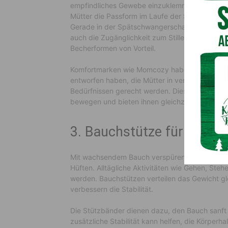
empfindliches Gewebe einzuklemmen. Dank vers
Mütter die Passform im Laufe der Schwangersch
Gerade in der Spätschwangerschaft und während
auch die Zugänglichkeit zum Stillen berücksich
Becherformen von Vorteil.
Komfortmarken wie Momcozy haben zur Entwic
entworfen haben, die Mütter in verschiedenen 
Bedürfnissen gerecht werden. Diese modernen 
bewegen und bieten ihnen gleichzeitig funktion
3. Bauchstütze für Haltu
Mit wachsendem Bauch verspüren viele Schwan
Hüften. Alltägliche Aktivitäten wie Gehen, St
werden. Bauchstützen verteilen das Gewicht gl
verbessern die Stabilität.
Die Stützbänder dienen dazu, den Bauch sanft
zusätzliche Stabilität kann helfen, die Körpe