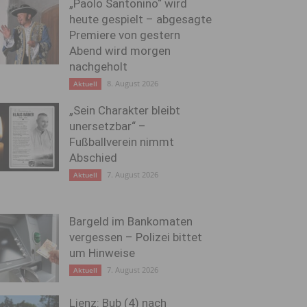
„Paolo Santonino“ wird
heute gespielt – abgesagte
Premiere von gestern
Abend wird morgen
nachgeholt
8. August 2026
Aktuell
„Sein Charakter bleibt
unersetzbar“ –
Fußballverein nimmt
Abschied
7. August 2026
Aktuell
Bargeld im Bankomaten
vergessen – Polizei bittet
um Hinweise
7. August 2026
Aktuell
Lienz: Bub (4) nach