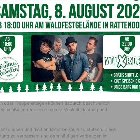
tellbarer Träger und dehnbarer Materialien können
aft leichter an ihre sich verändernde Größe anpassen.
 der Vorbereitung auf die Zeit nach der Geburt sollte
tigt werden; hierbei sind einhändig bedienbare und flexible
klung von Umstandsmode beigetragen, indem sie Designs
Phasen ihrer Schwangerschaft unterstützen und ihren
Lösungen ermöglichen es Müttern, sich mühelos zu
ale Unterstützung für den Alltag.
ng und täglichen Komfort
gere Druck auf den unteren Rücken, das Becken und die
ehen oder Treppensteigen können dadurch beschwerlich
eichmäßiger, reduzieren so die Muskelbelastung und
 anzuheben und die Lendenwirbelsäule zu stützen. Diese
rhaltung zu verbessern und dem häufigen Vorbeugen im