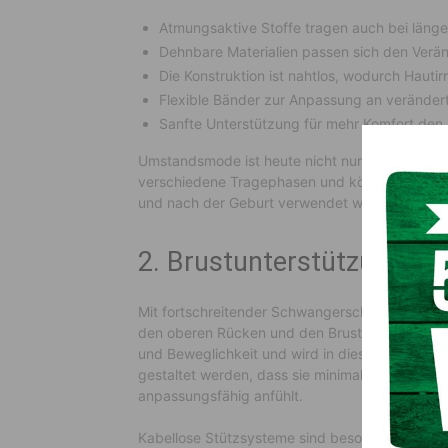
Atmungsaktive Stoffe tragen auch bei länger
Dehnbare Materialien passen sich den Verä
Die Konstruktion ist nahtlos, wodurch Hautir
Flexible Bänder zur Anpassung an veränder
Sanfte Unterstützung für mehr Komfort den
Umstandsmode ist heute nicht nur bequem, sond
verschiedene Tragephasen und können während 
und nach der Geburt verwendet werden, ohne
2. Brustunterstützung un
Mit fortschreitender Schwangerschaft werden d
den oberen Rücken und den Brustkorb stärker be
und Beweglichkeit und wird in dieser Zeit noc
gestaltet werden, dass sie minimalen Druck au
anpassungsfähig anfühlt.
Kabellose Stützsysteme sind besonders vorteilh