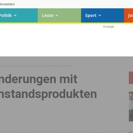
Anmelden
Politik
Leute
Sport
Jo
Anzeige
 durchdachten Umstandsprodukten meistern
änderungen mit
mstandsprodukten