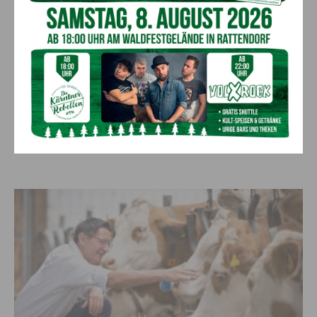
Politik
Kärnten erhöht Kinder­stipendium: Weitere
Ziele bereits in Sicht
14. September 2021
Landeshauptmann Peter Kaiser (SPÖ) hatte gestern erfreuliche
Nachrichten vom Kärntner Kinderstipendium. Durch die Erhöhung
bzw. Anpassung an die Teuerungsrate, werden nun zwei Drittel der...