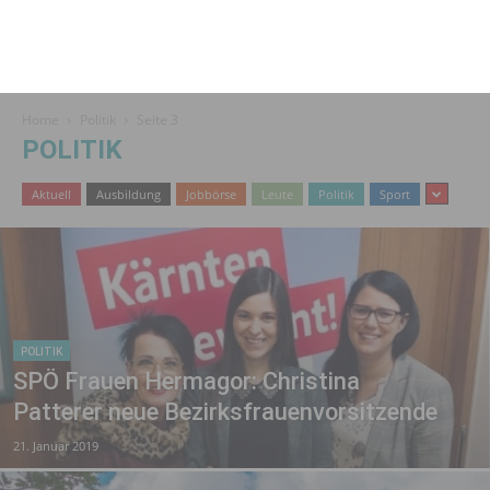
Home
Politik
Seite 3
POLITIK
Aktuell
Ausbildung
Jobbörse
Leute
Politik
Sport
POLITIK
SPÖ Frauen Hermagor: Christina
Patterer neue Bezirksfrauenvorsitzende
21. Januar 2019