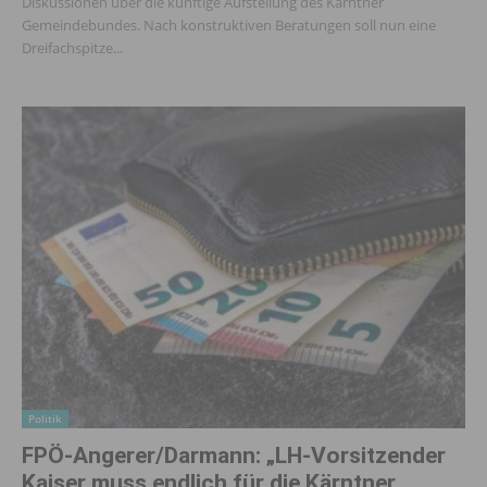
Diskussionen über die künftige Aufstellung des Kärntner
Gemeindebundes. Nach konstruktiven Beratungen soll nun eine
Dreifachspitze...
Politik
FPÖ-Angerer/Darmann: „LH-Vorsitzender
Kaiser muss endlich für die Kärntner